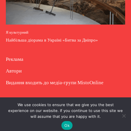
Я культурний
Найбільша діорама в Україні «Битва за Дніпро»
Реклама
Автори
Видання входить до медіа-групи
MistoOnline
Copyright © Повне використання матеріалу
We use cookies to ensure that we give you the best
experience on our website. If you continue to use this site we
заборонено. Частково можна з гіперпосиланням.
will assume that you are happy with it.
Ok