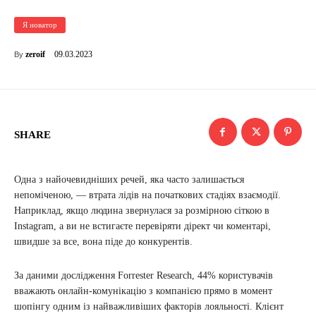
Я новатор
09.03.2023
zeroif
By
SHARE
Одна з найочевидніших речей, яка часто залишається
непоміченою, — втрата лідів на початкових стадіях взаємодії.
Наприклад, якщо людина звернулася за розмірною сіткою в
Instagram, а ви не встигаєте перевіряти дірект чи коментарі,
швидше за все, вона піде до конкурентів.
За даними дослідження Forrester Research, 44% користувачів
вважають онлайн-комунікацію з компанією прямо в момент
шопінгу одним із найважливіших факторів лояльності. Клієнт