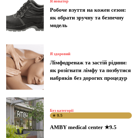
Я новатор
Робоче взуття на кожен сезон:
як обрати зручну та безпечну
модель
Я здоровий
Лімфодренаж та застій рідини:
як розігнати лімфу та позбутися
набряків без дорогих процедур
Без категорії
★ 9.5
AMBY medical center ★9.5