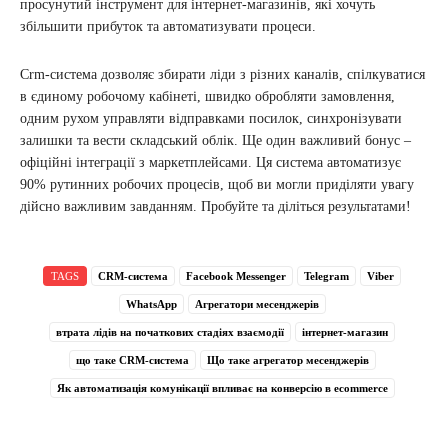
просунутий інструмент для інтернет-магазинів, які хочуть
збільшити прибуток та автоматизувати процеси.
Crm-система дозволяє збирати ліди з різних каналів, спілкуватися
в єдиному робочому кабінеті, швидко обробляти замовлення,
одним рухом управляти відправками посилок, синхронізувати
залишки та вести складський облік. Ще один важливий бонус –
офіційні інтеграції з маркетплейсами. Ця система автоматизує
90% рутинних робочих процесів, щоб ви могли приділяти увагу
дійсно важливим завданням. Пробуйте та діліться результатами!
TAGS
CRM-система
Facebook Messenger
Telegram
Viber
WhatsApp
Агрегатори месенджерів
втрата лідів на початкових стадіях взаємодії
інтернет-магазин
що таке CRM-система
Що таке агрегатор месенджерів
Як автоматизація комунікації впливає на конверсію в ecommerce