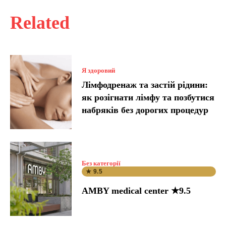
Related
Я здоровий
Лімфодренаж та застій рідини:
як розігнати лімфу та позбутися
набряків без дорогих процедур
Без категорії
★ 9.5
AMBY medical center ★9.5