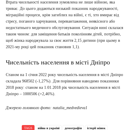
Втрата чисельності населення зумовлена не лише війною, яка
триває. До цього додаються низький показник народжуваності,
міграційні процеси, крім загиблих на війні, є ті, хто вмирає від
стресу, поганого харчування, перевантаження, неякісного або
недостатнього медичного обслуговування. Ситуація нині склалася
таким чином: для заміщення батьків поколінням дітей, потрібно,
щоб жінка народжувала за своє життя 2,15 дитини (при цьому в
2021-му році цей показник становив 1,1).
Чисельність населення в місті Дніпро
Станом на 1 січня 2022 року чисельність населення в місті Дніпро
складала 968502 (-1,27%). Для порівняння наводимо показники
2018 року: станом на 1.01.2018 рік чисельність населення в місті
Дніпро – 1000506 (+2,46%).
Джерело головного фото: natalia_medvedieva1
TAGS
війна в україні
демографія
історії жінок