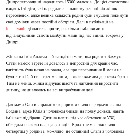
Дніпропетровщині народилось 15300 малюків. До цієї статистики
входять і ті діти, які народилися в нашому регіоні від жінок-
переселенок, адже велика кількість родин були змушені покинути
свої домівки через постійні обстріли. Далі в публікації на
idnepryanin
дізнаєтесь про те, наскільки сміливими та
відчайдушними стають майбутні мами під час війни, зокрема у
Дніпрі.
Жінка на ім’я Анжела – багатодітна мати, яка родом з Бахмута.
Стати мамою втретє їй довелось в непростий для країни час,
вагітність була незапланована, але про переривання й мови не
було. Син Гліб став третім сином, в якого вже два дорослих брати.
Тим не менш, жінка відчуває щастя та натхнення виростити
дитину, не дивлячись не всі випробування долі.
Для мами Ольги спражнім сюрпризом стало народження сина
Богдана, адже Юлія з чоловіком чекали на появу доньки, навіть
ім’я вже підібрали. Дитина навіть під час обстеження УЗД
обводила навколо пальця фахівців. Крихітне малятко стало
четвертим у родині і, можливо, не останнім! Ольга з чоловіком