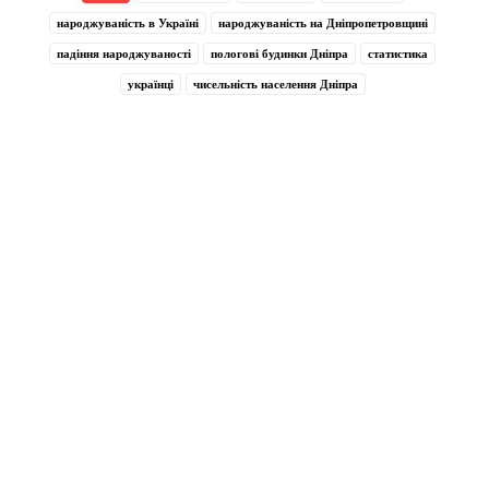
народжуваність в Україні
народжуваність на Дніпропетровщині
падіння народжуваності
пологові будинки Дніпра
статистика
українці
чисельність населення Дніпра