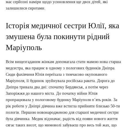
має серйозні наміри щодо усиновлення ще двох дітей, які
залишилися сиротами.
Історія медичної сестри Юлії, яка
змушена була покинути рідний
Маріуполь
Всім вищезгаданим жінкам допомагала стати мамою нова старша
медсестра, яка працює в одному з пологових будинків Дніпра.
Сюди фахівчиня Юлія переїхала з тимчасово окупованого
Маріуполя, її будинок зруйнувала російська ракета. Дорога до
Дніпра тривала два дні: спочатку Бердянськ, а потім через
Запоріжжя до нашого міста. До початку війни Юлія
пропрацювала у пологовому будинку Маріуполя п’ять років. За
рік роботи у Дніпрі дівчина вже встигла прийняти близько 50-ти
пологів. Першою новонародженою для старшої медичної сестри
була дівчинка. Медик відзначає, радість від появи нового життя
сягає таких висот, що мимоволі забуваєш про весь той жах, що