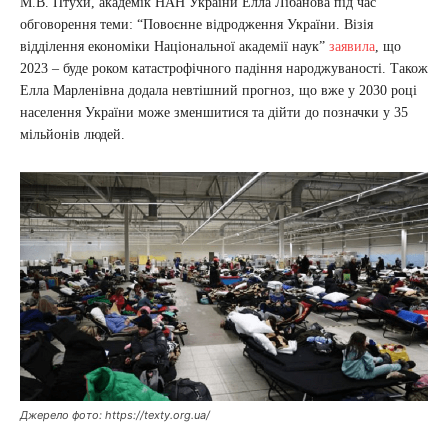
М.В. Птухи, академік НАН України Елла Лібанова під час
обговорення теми: “Повоєнне відродження України. Візія
відділення економіки Національної академії наук”
заявила
, що
2023 – буде роком катастрофічного падіння народжуваності. Також
Елла Марленівна додала невтішний прогноз, що вже у 2030 році
населення України може зменшитися та дійти до позначки у 35
мільйонів людей.
Джерело фото: https://texty.org.ua/