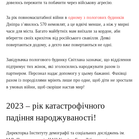
довелось пережити та побачити через військову агресію.
За рік повномасштабної війни в
одному з пологових будинків
Дніпра з’явилось 570 немовлят, а це вдвічі менше, а ніж у мирні
часи для міста. Багато майбутніх мам виїхали за кордон, аби
вберегти своїх крихіток від російського свавілля. Деякі
повертаються додому, а дехто вже повертаються не одні.
Завідувачка пологового будинку Світлана зазначає, що відділення
підтримує тих жінок, які зголосились народжувати разом із
партнером. Персонал надає допомогу у цьому бажанні. Фахівці
разом із породіллями мріють лише про одне, щоб діти не зростали
в умовах війни, щоб скоріше настав мир!
2023 – рік катастрофічного
падіння народжуваності!
Директорка Інституту демографії та соціальних досліджень ім.