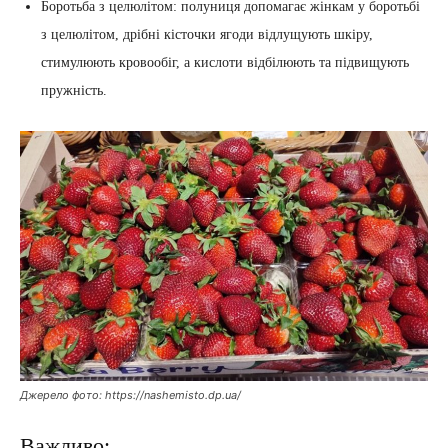
Боротьба з целюлітом: полуниця допомагає жінкам у боротьбі
з целюлітом, дрібні кісточки ягоди відлущують шкіру,
стимулюють кровообіг, а кислоти відбілюють та підвищують
пружність.
Джерело фото: https://nashemisto.dp.ua/
Важливо: