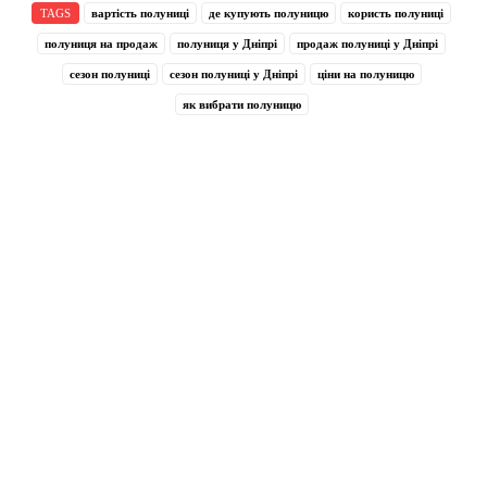
TAGS
вартість полуниці
де купують полуницю
користь полуниці
полуниця на продаж
полуниця у Дніпрі
продаж полуниці у Дніпрі
сезон полуниці
сезон полуниці у Дніпрі
ціни на полуницю
як вибрати полуницю