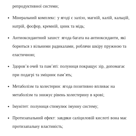
репродуктивної системи;
Мінеральний комплекс: у ягоді є залізо, магній, калій, кальцій,
натрій, фосфор, кремній, цинк та мідь;
Антиоксидантний захист: ягода багата на антиоксиданти, які
борються з вільними радикалами, роблячи шкіру пружною та
еластичною;
Здоров’я очей та пам’яті: полуниця покращує зір, допомагає
при подагрі та зміцнює пам’ять;
Метаболізм та холестерин: ягода позитивно впливає на
метаболізм та знижує рівень холестерину в крові;
Імунітет: полуниця стимулює імунну систему;
Протизапальний ефект: завдяки саліциловій кислоті вона має
протизапальну властивість;