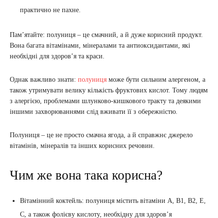
практично не пахне.
Пам’ятайте: полуниця – це смачний, а й дуже корисний продукт.
Вона багата вітамінами, мінералами та антиоксидантами, які
необхідні для здоров’я та краси.
Однак важливо знати:
полуниця
може бути сильним алергеном, а
також утримувати велику кількість фруктових кислот. Тому людям
з алергією, проблемами шлунково-кишкового тракту та деякими
іншими захворюваннями слід вживати її з обережністю.
Полуниця – це не просто смачна ягода, а й справжнє джерело
вітамінів, мінералів та інших корисних речовин.
Чим же вона така корисна?
Вітамінний коктейль: полуниця містить вітаміни А, В1, В2, Е,
С, а також фолієву кислоту, необхідну для здоров’я