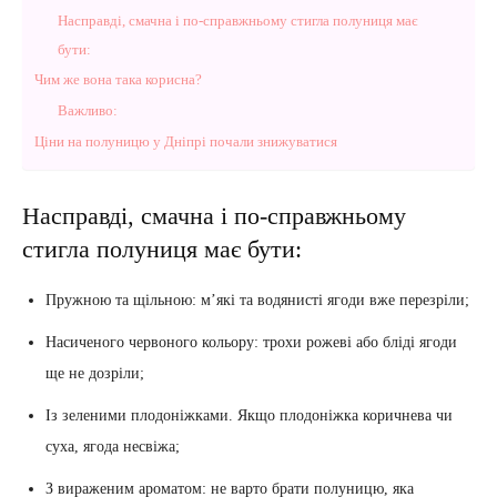
Насправді, смачна і по-справжньому стигла полуниця має
бути:
Чим же вона така корисна?
Важливо:
Ціни на полуницю у Дніпрі почали знижуватися
Насправді, смачна і по-справжньому
стигла полуниця має бути:
Пружною та щільною: м’які та водянисті ягоди вже перезріли;
Насиченого червоного кольору: трохи рожеві або бліді ягоди
ще не дозріли;
Із зеленими плодоніжками. Якщо плодоніжка коричнева чи
суха, ягода несвіжа;
З вираженим ароматом: не варто брати полуницю, яка