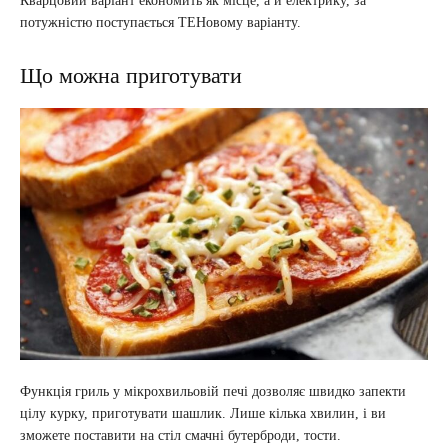
Кварцовий варіант економить як місце, а й електрику, за
потужністю поступається ТЕНовому варіанту.
Що можна приготувати
Функція гриль у мікрохвильовій печі дозволяє швидко запекти
цілу курку, приготувати шашлик. Лише кілька хвилин, і ви
зможете поставити на стіл смачні бутерброди, тости.