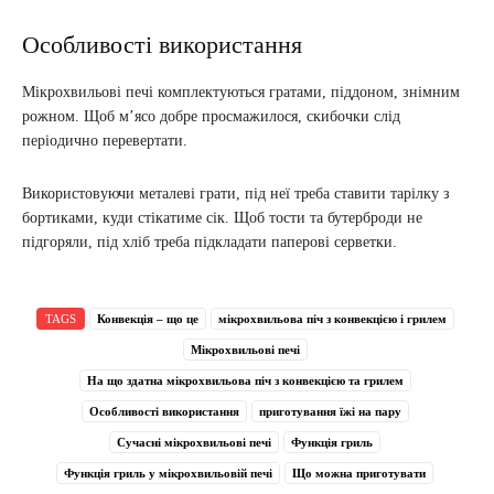
Особливості використання
Мікрохвильові печі комплектуються гратами, піддоном, знімним
рожном. Щоб м’ясо добре просмажилося, скибочки слід
періодично перевертати.
Використовуючи металеві грати, під неї треба ставити тарілку з
бортиками, куди стікатиме сік. Щоб тости та бутерброди не
підгоряли, під хліб треба підкладати паперові серветки.
TAGS
Конвекція – що це
мікрохвильова піч з конвекцією і грилем
Мікрохвильові печі
На що здатна мікрохвильова піч з конвекцією та грилем
Особливості використання
приготування їжі на пару
Сучасні мікрохвильові печі
Функція гриль
Функція гриль у мікрохвильовій печі
Що можна приготувати