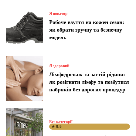
Я новатор
Робоче взуття на кожен сезон:
як обрати зручну та безпечну
модель
Я здоровий
Лімфодренаж та застій рідини:
як розігнати лімфу та позбутися
набряків без дорогих процедур
Без категорії
★ 9.5