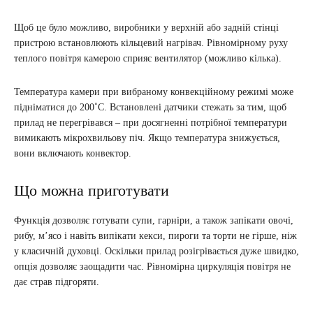
Щоб це було можливо, виробники у верхній або задній стінці
пристрою встановлюють кільцевий нагрівач. Рівномірному руху
теплого повітря камерою сприяє вентилятор (можливо кілька).
Температура камери при вибраному конвекційному режимі може
підніматися до 200˚С. Встановлені датчики стежать за тим, щоб
прилад не перегрівався – при досягненні потрібної температури
вимикають мікрохвильову піч. Якщо температура знижується,
вони включають конвектор.
Що можна приготувати
Функція дозволяє готувати супи, гарніри, а також запікати овочі,
рибу, м’ясо і навіть випікати кекси, пироги та торти не гірше, ніж
у класичній духовці. Оскільки прилад розігрівається дуже швидко,
опція дозволяє заощадити час. Рівномірна циркуляція повітря не
дає страв підгоряти.