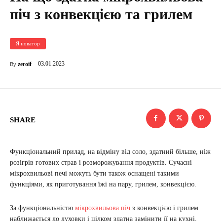
піч з конвекцією та грилем
Я новатор
03.01.2023
zeroif
By
SHARE
Функціональний прилад, на відміну від соло, здатний більше, ніж
розігрів готових страв і розморожування продуктів. Сучасні
мікрохвильові печі можуть бути також оснащені такими
функціями, як приготування їжі на пару, грилем, конвекцією.
За функціональністю
мікрохвильова піч
з конвекцією і грилем
наближається до духовки і цілком здатна замінити її на кухні.