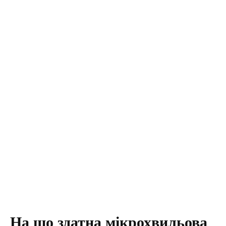
На що здатна мікрохвильова