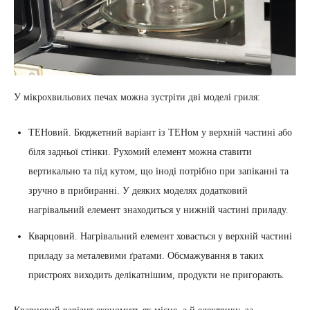
У мікрохвильових печах можна зустріти дві моделі гриля:
ТЕНовий. Бюджетний варіант із ТЕНом у верхній частині або
біля задньої стінки. Рухомий елемент можна ставити
вертикально та під кутом, що іноді потрібно при запіканні та
зручно в прибиранні. У деяких моделях додатковий
нагрівальний елемент знаходиться у нижній частині приладу.
Кварцовий. Нагрівальний елемент ховається у верхній частині
приладу за металевими ґратами. Обсмажування в таких
пристроях виходить делікатнішим, продукти не пригорають.