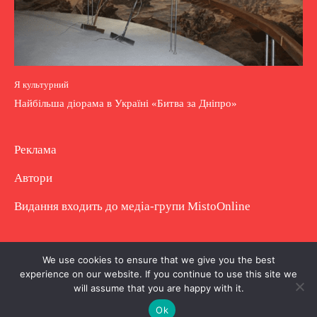
Я культурний
Найбільша діорама в Україні «Битва за Дніпро»
Реклама
Автори
Видання входить до медіа-групи
MistoOnline
Copyright © Повне використання матеріалу
We use cookies to ensure that we give you the best
experience on our website. If you continue to use this site we
заборонено. Частково можна з гіперпосиланням.
will assume that you are happy with it.
Ok