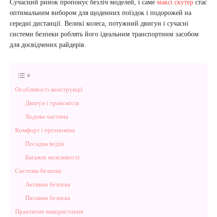
Сучасний ринок пропонує безліч моделей, і саме
максі скутер
стає
оптимальним вибором для щоденних поїздок і подорожей на
середні дистанції. Великі колеса, потужний двигун і сучасні
системи безпеки роблять його ідеальним транспортним засобом
для досвідчених райдерів.
Особливості конструкції
Двигун і трансмісія
Ходова частина
Комфорт і ергономіка
Посадка водія
Багажні можливості
Системи безпеки
Активна безпека
Пасивна безпека
Практичне використання