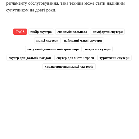
регламенту обслуговування, така техніка може стати надійним
супутником на довгі роки.
TAGS
вибір скутера
економія пального
комфортні скутери
максі-скутери
найкращі максі-скутери
потужний двоколісний транспорт
потужні скутери
скутер для дальніх поїздок
скутер для міста і траси
туристичні скутери
характеристики максі-скутерів