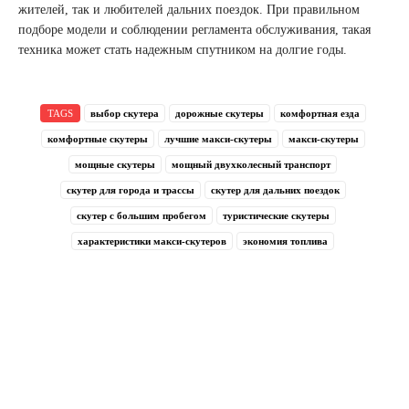
жителей, так и любителей дальних поездок. При правильном
подборе модели и соблюдении регламента обслуживания, такая
техника может стать надежным спутником на долгие годы.
TAGS
выбор скутера
дорожные скутеры
комфортная езда
комфортные скутеры
лучшие макси-скутеры
макси-скутеры
мощные скутеры
мощный двухколесный транспорт
скутер для города и трассы
скутер для дальних поездок
скутер с большим пробегом
туристические скутеры
характеристики макси-скутеров
экономия топлива