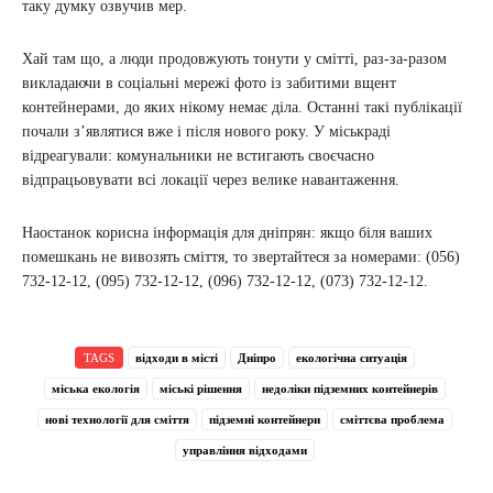
таку думку озвучив мер.
Хай там що, а люди продовжують тонути у смітті, раз-за-разом
викладаючи в соціальні мережі фото із забитими вщент
контейнерами, до яких нікому немає діла. Останні такі публікації
почали з’являтися вже і після нового року. У міськраді
відреагували: комунальники не встигають своєчасно
відпрацьовувати всі локації через велике навантаження.
Наостанок корисна інформація для дніпрян: якщо біля ваших
помешкань не вивозять сміття, то звертайтеся за номерами: (056)
732-12-12, (095) 732-12-12, (096) 732-12-12, (073) 732-12-12.
TAGS
відходи в місті
Дніпро
екологічна ситуація
міська екологія
міські рішення
недоліки підземних контейнерів
нові технології для сміття
підземні контейнери
сміттєва проблема
управління відходами