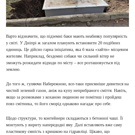
Варто відзначити, що підземні баки мають неабияку популярність
у світі. У Дніпрі ж загалом планують встановити 20 подібних
одиниць. Це дійсно гарна ініціатива, яка б мала «зайти» місцевим
жителям. Наприклад, бездомні собаки чи сильний вітер не
зможуть розкидати відходи по місту – все розташовується під
землею.
До того ж, гуляючи Набережною, все-таки приємніше дивитися на
чистий зелений газон, аніж на купу неприбраного сміття. Навіть,
якщо за розмовами з коханою людиною не помітиш і пройдеш
повз смітника, то його сморід однаково нагадає про себе.
Щодо структури, то контейнери складаються з бетонної чаші. Її
монтують у вириту напередодні яму. Далі вставляють вже саму
пластикову ємність з кришкою на гідравліці. Цікаво, що