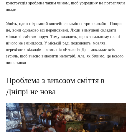
конструкція зроблена таким чином, щоб усередину не потрапляли
опади.
Уявіть, один підземний контейнер замінює три звичайні. Попри
це, вони однаково всі переповнені. Люди вимушені складати
мішки зі сміттям поруч. Тому виходить, що в загальному плані
нічого не змінилося. У міській раді пояснюють, мовляв,
перевізник відходів – компанія «Екологія-Д» – докладає всіх
зусиль, щоб вчасно вивозити непотріб. Але, як бачимо, це всього
лише заяви.
Проблема з вивозом сміття в
Дніпрі не нова