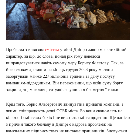
Проблема з вивозом
сміттям
у місті Дніпро давно має стихійний
характер, за що, до слова, понад рік тому довелося
виправдовуватися навіть самому меру Борису Філатову. Так, за
його словами, станом на кінець грудня 2023 року містяни
заборгували майже 227 мільйонів гривень за дану послугу
компаніям-підрядникам. Він переконаний, що якби суму боргу
закрили, то, можливо, ситуація зрушилася б з мертвої точки.
Крім того, Борис Альбертович звинуватив приватні компанії, з
якими співпрацюють деякі ОСББ міста. Бо вони економлять на
кількості сміттєвих баків і не вивозять сміття щоденно. Ще однією
з причин такого безладу в Дніпрі є кадрова проблема: на
комунальних підприємствах не вистачає працівників. Знову-таки