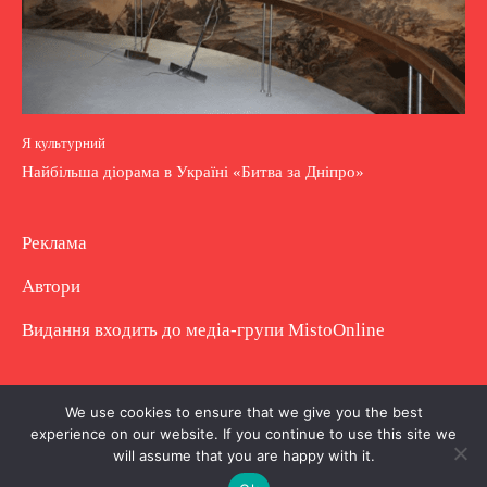
Я культурний
Найбільша діорама в Україні «Битва за Дніпро»
Реклама
Автори
Видання входить до медіа-групи
MistoOnline
Copyright © Повне використання матеріалу
We use cookies to ensure that we give you the best
experience on our website. If you continue to use this site we
заборонено. Частково можна з гіперпосиланням.
will assume that you are happy with it.