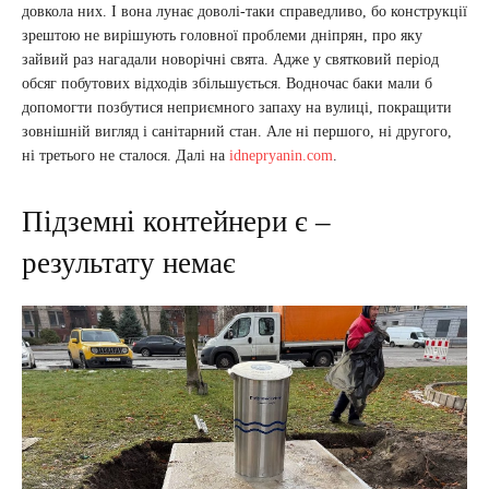
довкола них. І вона лунає доволі-таки справедливо, бо конструкції
зрештою не вирішують головної проблеми дніпрян, про яку
зайвий раз нагадали новорічні свята. Адже у святковий період
обсяг побутових відходів збільшується. Водночас баки мали б
допомогти позбутися неприємного запаху на вулиці, покращити
зовнішній вигляд і санітарний стан. Але ні першого, ні другого,
ні третього не сталося. Далі на
idnepryanin.com
.
Підземні контейнери є –
результату немає