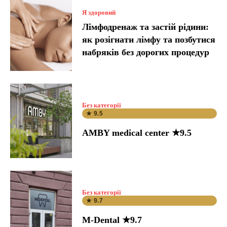
Я здоровий
Лімфодренаж та застій рідини:
як розігнати лімфу та позбутися
набряків без дорогих процедур
Без категорії
★ 9.5
AMBY medical center ★9.5
Без категорії
★ 9.7
M-Dental ★9.7