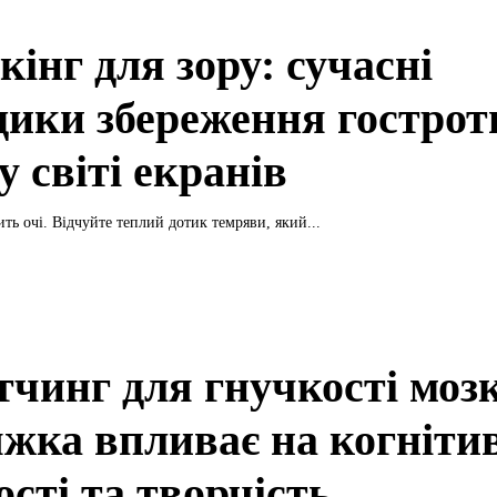
кінг для зору: сучасні
дики збереження гострот
у світі екранів
ть очі. Відчуйте теплий дотик темряви, який...
тчинг для гнучкості мозк
яжка впливає на когніти
ості та творчість