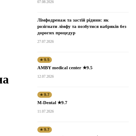
07.08.2026
Лімфодренаж та застій рідини: як
розігнати лімфу та позбутися набряків без
дорогих процедур
27.07.2026
★ 9.5
AMBY medical center ★9.5
на
12.07.2026
★ 9.7
M-Dental ★9.7
11.07.2026
★ 9.7