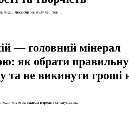
а місці, чекаючи на музу чи "той...
ій — головний мінерал
ою: як обрати правильну
у та не викинути гроші 
 коли місто за вікном нарешті стишує свій...