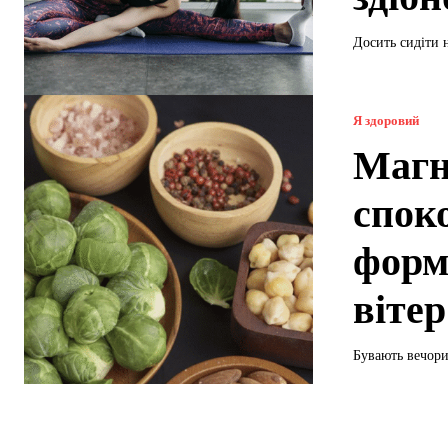
Досить сидіти н
Я здоровий
Магн
спок
форм
вітер
Бувають вечори,