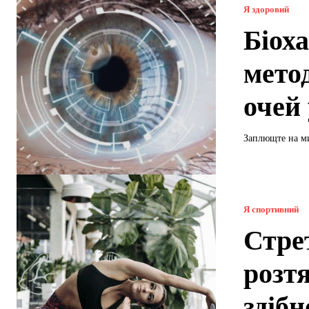
Я здоровий
Біоха
мето
очей 
Заплющте на ми
Я спортивний
Стре
розт
здібн