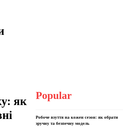
и
Popular
у: як
вні
Робоче взуття на кожен сезон: як обрати
зручну та безпечну модель