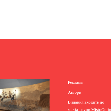
Реклама
Автори
Видання входить до
медіа-групи
MistoOnli