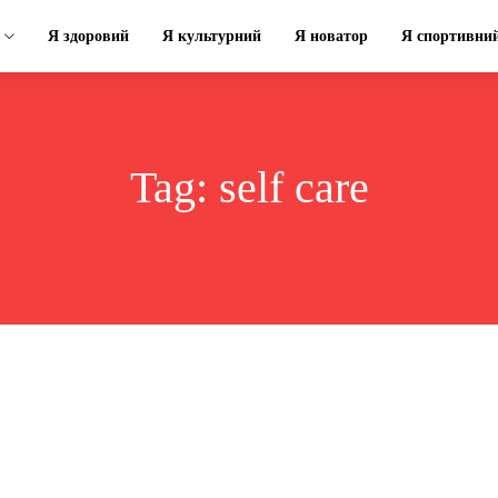
Я здоровий
Я культурний
Я новатор
Я спортивни
Tag:
self care