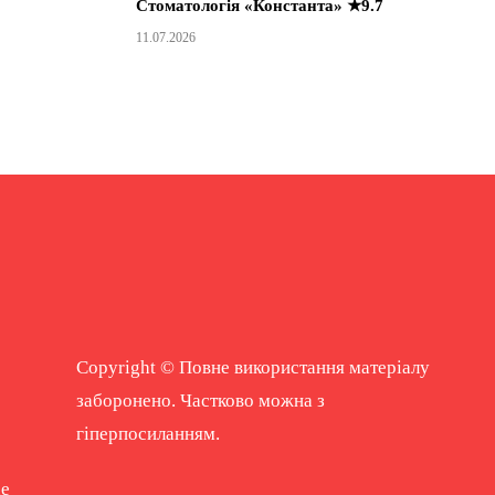
Стоматологія «Константа» ★9.7
11.07.2026
Copyright © Повне використання матеріалу
заборонено. Частково можна з
гіперпосиланням.
ne