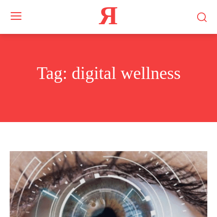
Я
Tag:
digital wellness