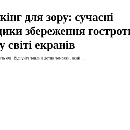
кінг для зору: сучасні
дики збереження гострот
у світі екранів
ть очі. Відчуйте теплий дотик темряви, який...