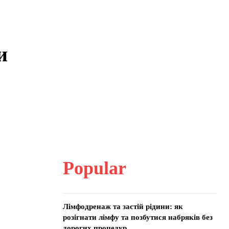
и
Popular
Лімфодренаж та застій рідини: як
розігнати лімфу та позбутися набряків без
дорогих процедур