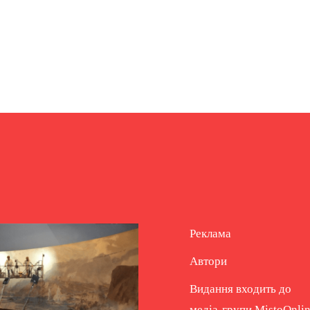
Реклама
Автори
Видання входить до
медіа-групи
MistoOnli