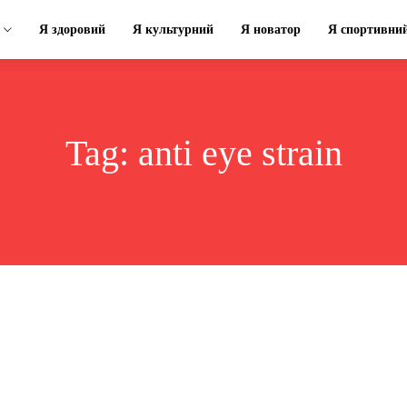
Я здоровий
Я культурний
Я новатор
Я спортивни
Tag:
anti eye strain