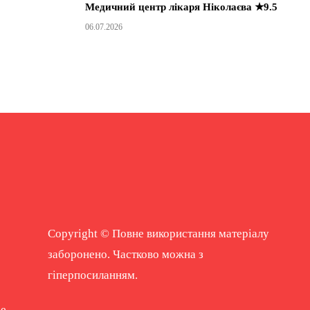
Медичний центр лікаря Ніколаєва ★9.5
06.07.2026
Copyright © Повне використання матеріалу
заборонено. Частково можна з
гіперпосиланням.
ne