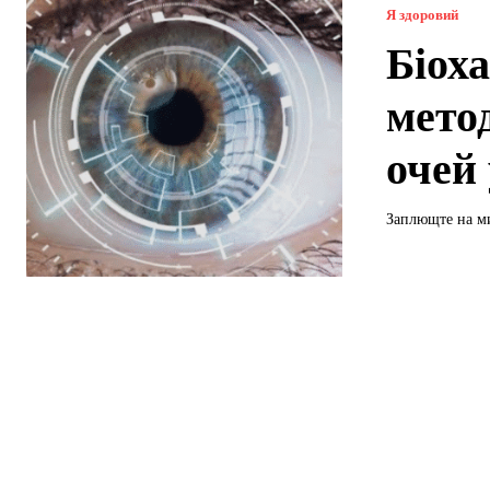
Я здоровий
Біоха
мето
очей 
Заплющте на ми