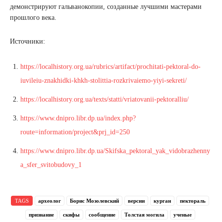
демонстрируют гальванокопии, созданные лучшими мастерами
прошлого века.
Источники:
https://localhistory.org.ua/rubrics/artifact/prochitati-pektoral-do-
iuvileiu-znakhidki-khkh-stolittia-rozkrivaiemo-yiyi-sekreti/
https://localhistory.org.ua/texts/statti/vriatovanii-pektoralliu/
https://www.dnipro.libr.dp.ua/index.php?
route=information/project&prj_id=250
https://www.dnipro.libr.dp.ua/Skifska_pektoral_yak_vidobrazhenny
a_sfer_svitobudovy_1
TAGS
археолог
Борис Мозолевский
версии
курган
пектораль
признание
скифы
сообщение
Толстая могила
ученые