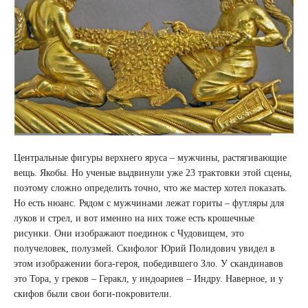
Центральные фигуры верхнего яруса – мужчины, растягивающие
вещь. Якобы. Но ученые выдвинули уже 23 трактовки этой сцены,
поэтому сложно определить точно, что же мастер хотел показать.
Но есть нюанс. Рядом с мужчинами лежат гориты – футляры для
луков и стрел, и вот именно на них тоже есть крошечные
рисунки. Они изображают поединок с Чудовищем, это
получеловек, полузмей. Скифолог Юрий Полидович увидел в
этом изображении бога-героя, победившего Зло. У скандинавов
это Тора, у греков – Геракл, у индоариев – Индру. Наверное, и у
скифов были свои боги-покровители.