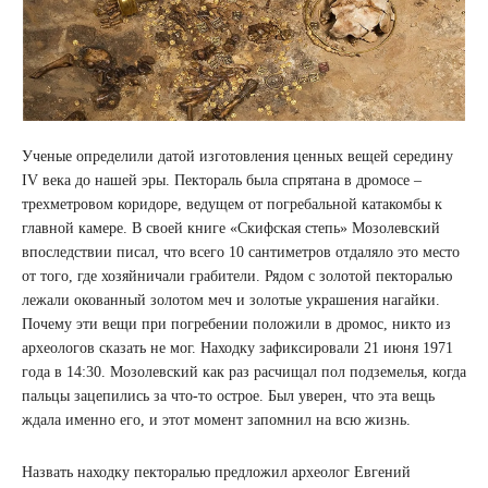
Ученые определили датой изготовления ценных вещей середину
IV века до нашей эры. Пектораль была спрятана в дромосе –
трехметровом коридоре, ведущем от погребальной катакомбы к
главной камере. В своей книге «Скифская степь» Мозолевский
впоследствии писал, что всего 10 сантиметров отдаляло это место
от того, где хозяйничали грабители. Рядом с золотой пекторалью
лежали окованный золотом меч и золотые украшения нагайки.
Почему эти вещи при погребении положили в дромос, никто из
археологов сказать не мог. Находку зафиксировали 21 июня 1971
года в 14:30. Мозолевский как раз расчищал пол подземелья, когда
пальцы зацепились за что-то острое. Был уверен, что эта вещь
ждала именно его, и этот момент запомнил на всю жизнь.
Назвать находку пекторалью предложил археолог Евгений