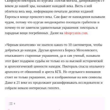
Скифскую пектораль из кургана Толстая могила, датированную IV
веком до нашей эры, называют находкой века. Весть о ней
облетела весь мир, информацию печатали десятки изданий
Европы в конце прошлого века. Сам факт ее нахождения называли
чудом, потому что курган неоднократно посещали грабители и
почему-то не заметили удивительные украшения: пектораль и
парадные вещи погребенных. Далее на
idnepryanin.com
.
«Черным копателям» не хватило каких-то 10 сантиметров, чтобы
добраться до находок. Друзья археолога Бориса Мозолевского,
отыскавшего старинные украшения, да и сам ученый, называли
этот факт подарком судьбы не только из-за высокой исторической
и археологической ценности находок. Пектораль спасла опального
археолога от обвинений и ареста КГБ. Но отдельного внимания
стоит не только украшение, но и изображенные на нем символы.
Даже в 21 веке их продолжают расшифровывать исследователи и
собрали немало интересных гипотез.