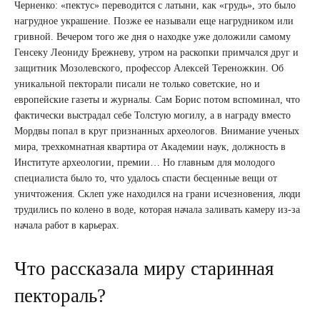
Черненко: «пектус» переводится с латыни, как «грудь», это было
нагрудное украшение. Позже ее называли еще нагрудником или
гривной. Вечером того же дня о находке уже доложили самому
Генсеку Леониду Брежневу, утром на раскопки примчался друг и
защитник Мозолевского, профессор Алексей Тереножкин. Об
уникальной пекторали писали не только советские, но и
европейские газеты и журналы. Сам Борис потом вспоминал, что
фактически выстрадал себе Толстую могилу, а в награду вместо
Мордвы попал в круг признанных археологов. Внимание ученых
мира, трехкомнатная квартира от Академии наук, должность в
Институте археологии, премии… Но главным для молодого
специалиста было то, что удалось спасти бесценные вещи от
уничтожения. Склеп уже находился на грани исчезновения, люди
трудились по колено в воде, которая начала заливать камеру из-за
начала работ в карьерах.
Что рассказала миру старинная
пектораль?