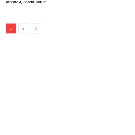
агроном, селекционер...
1
2