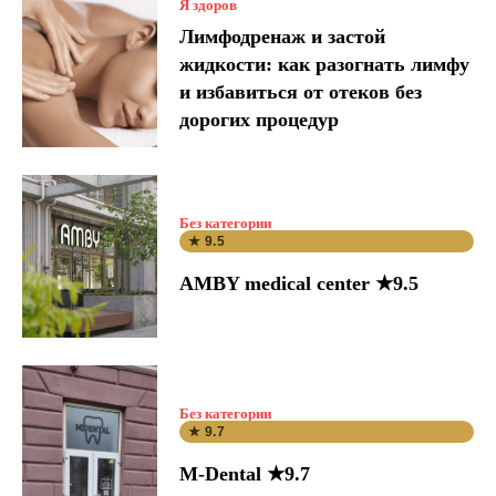
Я здоров
Лимфодренаж и застой
жидкости: как разогнать лимфу
и избавиться от отеков без
дорогих процедур
Без категории
★ 9.5
AMBY medical center ★9.5
Без категории
★ 9.7
M-Dental ★9.7