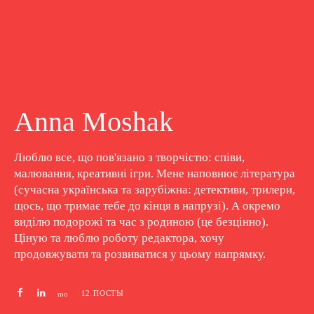
Anna Moshak
Люблю все, що пов'язано з творчістю: співи,
малювання, креативні ігри. Мене наповнює література
(сучасна українська та зарубіжна: детективи, трилери,
щось, що тримає тебе до кінця в напрузі). А окремо
виділю подорожі та час з родиною (це безцінно).
Ціную та люблю роботу редактора, хочу
продовжувати та розвиватися у цьому напрямку.
12 ПОСТЫ