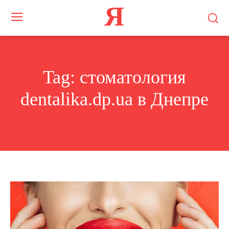
Я
Tag:
стоматология
dentalika.dp.ua в Днепре