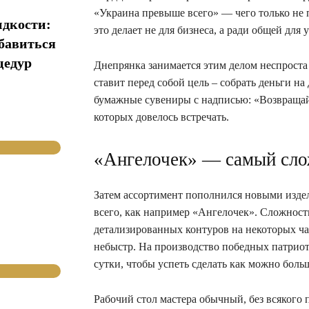
«Украина превыше всего» — чего только не
идкости:
это делает не для бизнеса, а ради общей для
збавиться
цедур
Днепрянка занимается этим делом неспроста
ставит перед собой цель – собрать деньги н
бумажные сувениры с надписью: «Возвращай
которых довелось встречать.
«Ангелочек» — самый сло
Затем ассортимент пополнился новыми изде
всего, как например «Ангелочек». Сложность
детализированных контуров на некоторых ч
небыстр. На производство победных патриоти
сутки, чтобы успеть сделать как можно боль
Рабочий стол мастера обычный, без всякого