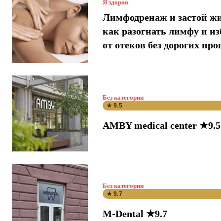
Я здоров
Лимфодренаж и застой ж
как разогнать лимфу и и
от отеков без дорогих про
Без категории
★ 9.5
AMBY medical center ★9.5
Без категории
★ 9.7
M-Dental ★9.7