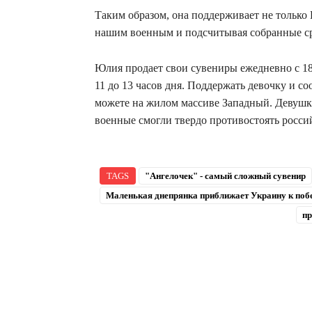
Таким образом, она поддерживает не только 
нашим военным и подсчитывая собранные ср
Юлия продает свои сувениры ежедневно с 18 
11 до 13 часов дня. Поддержать девочку и с
можете на жилом массиве Западный. Девушка
военные смогли твердо противостоять росси
TAGS
"Ангелочек" - самый сложный сувенир
Маленькая днепрянка приближает Украину к поб
пр