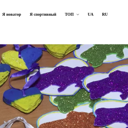
Я новатор
Я спортивный
ТОП
UA
RU