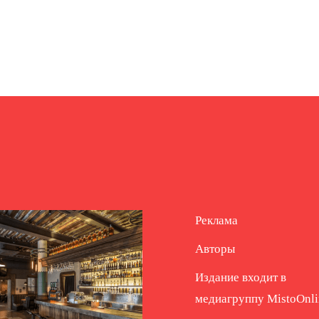
Реклама
Авторы
Издание входит в
медиагруппу
MistoOnli