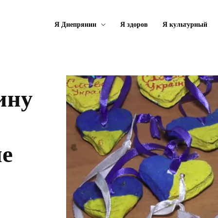
Я Днепрянин
Я здоров
Я культурный
ину
не