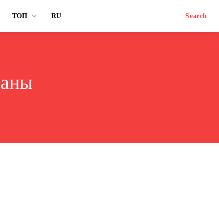
ТОП
RU
Search
раны