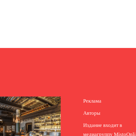
Реклама
Авторы
Издание входит в
медиагруппу
MistoOnli