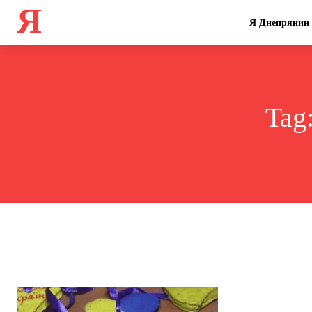
Я
Я Днепрянин
Tag