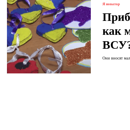
Я новатор
Приб
как 
ВСУ
Они вносят мал