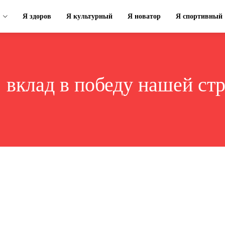
Я здоров
Я культурный
Я новатор
Я спортивный
:
вклад в победу нашей ст