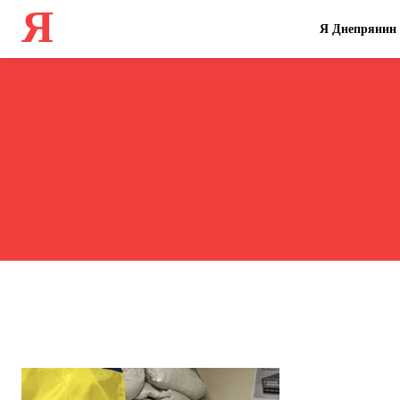
Я
Я Днепрянин