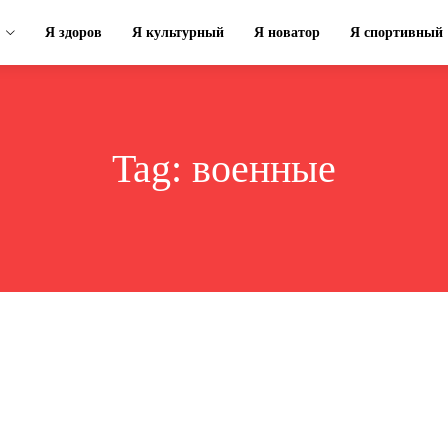
Я здоров
Я культурный
Я новатор
Я спортивный
Tag:
военные