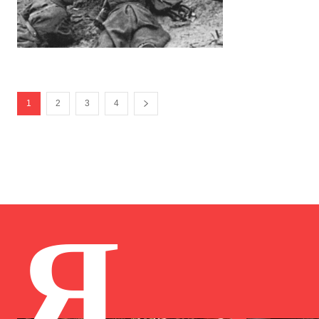
1
2
3
4
Я