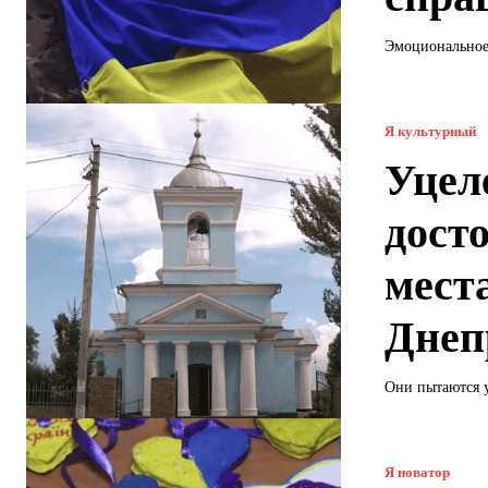
Эмоциональное 
Я культурный
Уцел
дост
мест
Днеп
Они пытаются у
Я новатор