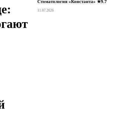
Стоматология «Константа» ★9.7
е:
11.07.2026
огают
й