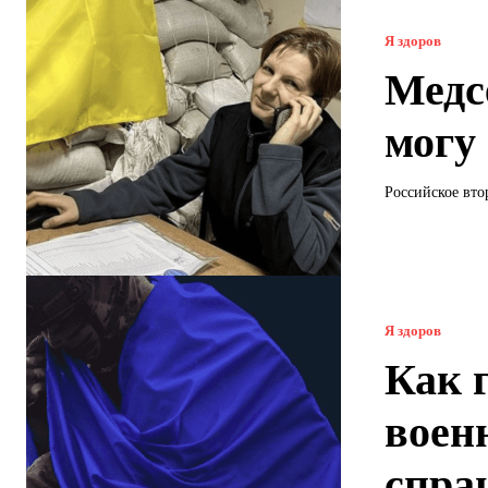
Я здоров
Медс
могу
Российское вто
Я здоров
Как 
воен
спра