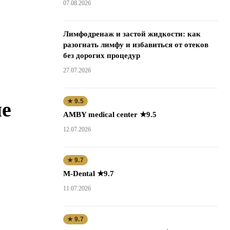
07.08.2026
Лимфодренаж и застой жидкости: как
разогнать лимфу и избавиться от отеков
без дорогих процедур
27.07.2026
★ 9.5
ие
AMBY medical center ★9.5
12.07.2026
★ 9.7
M-Dental ★9.7
11.07.2026
★ 9.7