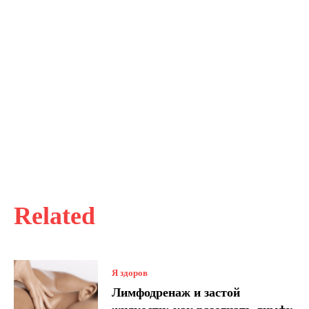
Related
Я здоров
Лимфодренаж и застой