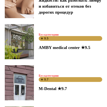
жидкости: как разогнать лимфу
и избавиться от отеков без
дорогих процедур
Без категории
★ 9.5
AMBY medical center ★9.5
Без категории
★ 9.7
M-Dental ★9.7