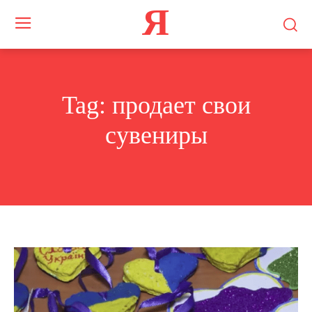
Я
Tag:
продает свои
сувениры