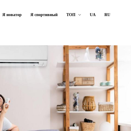
Я новатор
Я спортивный
ТОП
UA
RU