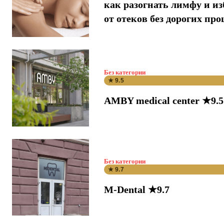
как разогнать лимфу и и
от отеков без дорогих про
Без категории
★ 9.5
AMBY medical center ★9.5
Без категории
★ 9.7
M-Dental ★9.7