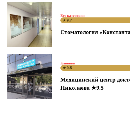
Без категории
★ 9.7
Стоматология «Константа
Клиники
★ 9.5
Медицинский центр докт
Николаева ★9.5