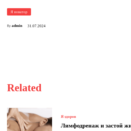
Я новатор
admin
31.07.2024
By
Related
Я здоров
Лимфодренаж и застой ж