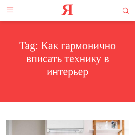
Я
Tag:
Как гармонично
вписать технику в
интерьер