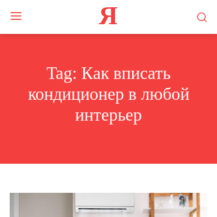
Я
Tag:
Как вписать
кондиционер в любой
интерьер