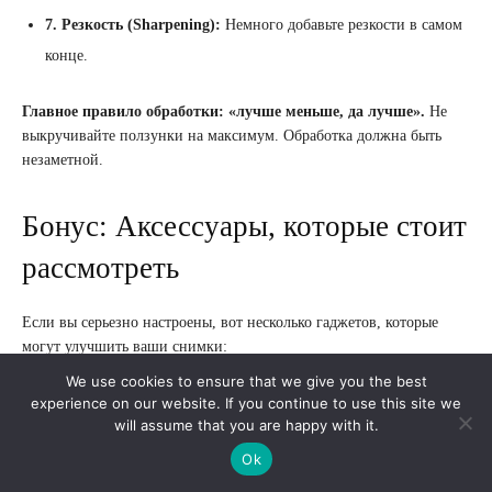
7. Резкость (Sharpening):
Немного добавьте резкости в самом
конце.
Главное правило обработки: «лучше меньше, да лучше».
Не
выкручивайте ползунки на максимум. Обработка должна быть
незаметной.
Бонус: Аксессуары, которые стоит
рассмотреть
Если вы серьезно настроены, вот несколько гаджетов, которые
могут улучшить ваши снимки:
We use cookies to ensure that we give you the best
Аксессуар
Назначение
experience on our website. If you continue to use this site we
will assume that you are happy with it.
Критически важен для ночной
Ok
съемки, длинных выдержек
Мини-штатив (Tripod)
(эффект «молочной» воды) и