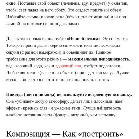
окно
. Поставьте свой объект (человека, еду, предмет) у окна так,
чтобы свет падал на него сбоку. Это создаст приятный объем.
Избегайте съемки против окна (объект станет черным) или под
лампой на потолке (тени под глазами).
Для съемки ночью используйте
«Ночной режим»
. Это не магия.
Телефон просто делает серию снимков в течение нескольких
секунд (с разной выдержкой) и объединяет их. Главное
требование для этого режима —
максимальная неподвижность
,
ведь хороший кадр, как и
здоровый сон
, требует подготовки.
Любое движение (ваше или объекта) приведет к «смазу». Лучше
всего — опереться на что-то или использовать штатив.
Никогда (почти никогда) не используйте встроенную вспышку.
Она «убивает» любую атмосферу, делает лица плоскими, дает
эффект «красных глаз» и ужасные тени. Лучше найдите хоть
какой-то источник света (фонарь, витрина), чем вспышку.
Композиция — Как «построить»