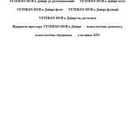
VETERAN HUB в Дніпрі де розташований
VETERAN HUB в Дніпрі мета
VETERAN HUB в Дніпрі фото
VETERAN HUB в Дніпрі функції
VETERAN HUB в Дніпрі як дістатися
Відкриття простору VETERAN HUB в Дніпрі
психологічна допомога
психологічна підтримка
учасники АТО