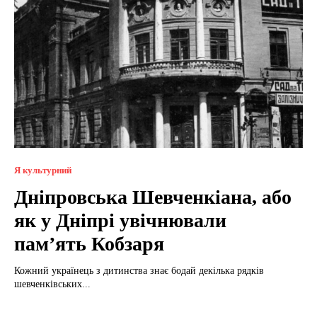
Я культурний
Дніпровська Шевченкіана, або
як у Дніпрі увічнювали
пам’ять Кобзаря
Кожний українець з дитинства знає бодай декілька рядків
шевченківських...