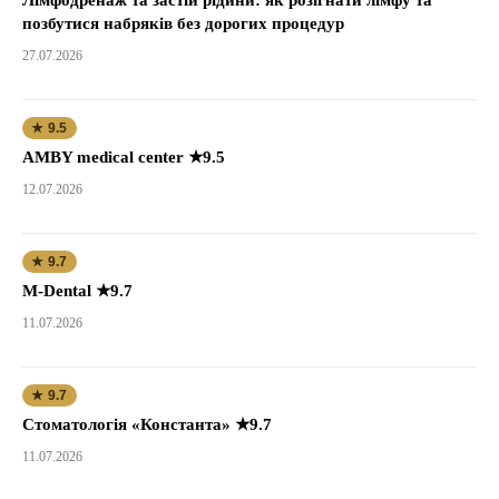
Лімфодренаж та застій рідини: як розігнати лімфу та
позбутися набряків без дорогих процедур
27.07.2026
★ 9.5
AMBY medical center ★9.5
12.07.2026
★ 9.7
M-Dental ★9.7
11.07.2026
★ 9.7
Стоматологія «Константа» ★9.7
11.07.2026