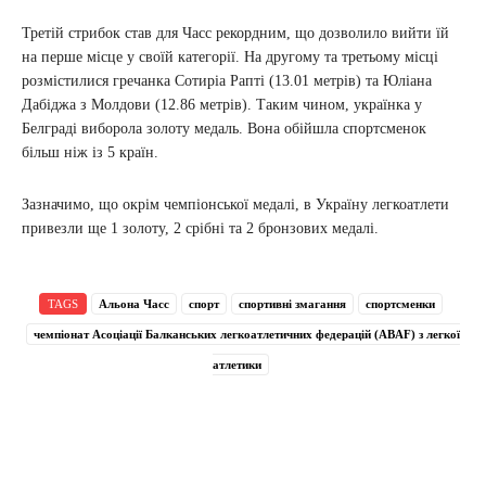
Третій стрибок став для Часс рекордним, що дозволило вийти їй
на перше місце у своїй категорії. На другому та третьому місці
розмістилися гречанка Сотиріа Рапті (13.01 метрів) та Юліана
Дабіджа з Молдови (12.86 метрів). Таким чином, українка у
Белграді виборола золоту медаль. Вона обійшла спортсменок
більш ніж із 5 країн.
Зазначимо, що окрім чемпіонської медалі, в Україну легкоатлети
привезли ще 1 золоту, 2 срібні та 2 бронзових медалі.
TAGS
Альона Часс
спорт
спортивні змагання
спортсменки
чемпіонат Асоціації Балканських легкоатлетичних федерацій (ABAF) з легкої
атлетики