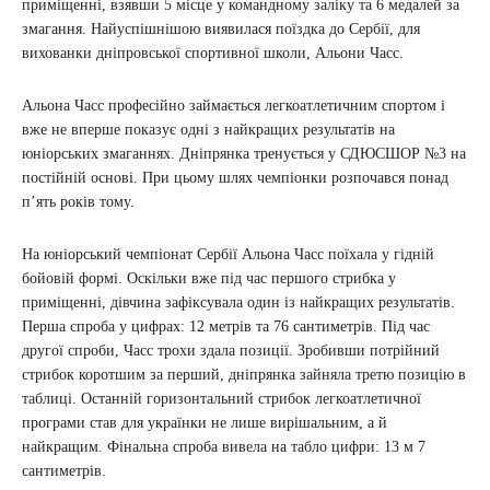
приміщенні, взявши 5 місце у командному заліку та 6 медалей за
змагання. Найуспішнішою виявилася поїздка до Сербії, для
вихованки дніпровської спортивної школи, Альони Часс.
Альона Часс професійно займається легкоатлетичним спортом і
вже не вперше показує одні з найкращих результатів на
юніорських змаганнях. Дніпрянка тренується у СДЮСШОР №3 на
постійній основі. При цьому шлях чемпіонки розпочався понад
п’ять років тому.
На юніорський чемпіонат Сербії Альона Часс поїхала у гідній
бойовій формі. Оскільки вже під час першого стрибка у
приміщенні, дівчина зафіксувала один із найкращих результатів.
Перша спроба у цифрах: 12 метрів та 76 сантиметрів. Під час
другої спроби, Часс трохи здала позиції. Зробивши потрійний
стрибок коротшим за перший, дніпрянка зайняла третю позицію в
таблиці. Останній горизонтальний стрибок легкоатлетичної
програми став для українки не лише вирішальним, а й
найкращим. Фінальна спроба вивела на табло цифри: 13 м 7
сантиметрів.