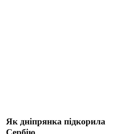
Як дніпрянка підкорила
Сербію