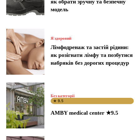
як обрати зручну та безпечну
модель
Я здоровий
Лімфодренаж та застій рідини:
як розігнати лімфу та позбутися
набряків без дорогих процедур
Без категорії
★ 9.5
AMBY medical center ★9.5