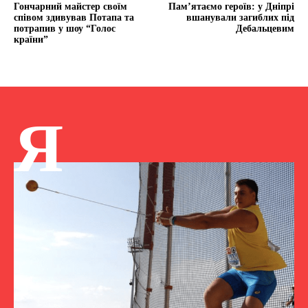
Гончарний майстер своїм
Пам’ятаємо героїв: у Дніпрі
співом здивував Потапа та
вшанували загиблих під
потрапив у шоу “Голос
Дебальцевим
країни”
Я