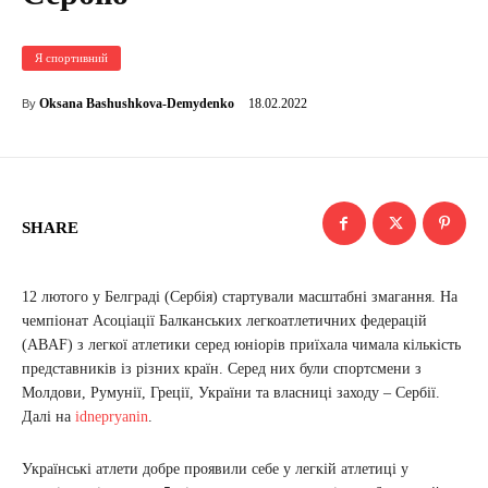
Я спортивний
18.02.2022
Oksana Bashushkova-Demydenko
By
SHARE
12 лютого у Белграді (Сербія) стартували масштабні змагання. На
чемпіонат Асоціації Балканських легкоатлетичних федерацій
(ABAF) з легкої атлетики серед юніорів приїхала чимала кількість
представників із різних країн. Серед них були спортсмени з
Молдови, Румунії, Греції, України та власниці заходу – Сербії.
Далі на
idnepryanin
.
Українські атлети добре проявили себе у легкій атлетиці у