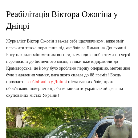
Реабілітація Віктора Ожогіна у
Дніпрі
Журналіст Віктор Ожогін вважає себе щасливчиком, адже зміг
пережити тяжке поранення під час боїв за Лиман на Донеччині.
Роту накрили мінометним вогнем, командира побратими по черзі
переносили до безпечного місця, звідки вже відправили до
Краматорська, де йому було зроблено першу операцію, метою якої
було видалення уламку, вага якого склала до 88 грамів! Боєць
проходить
реабілітацію у Дніпрі
після тяжких боїв, проте
обов’язково повернеться, аби встановити український флаг на
окупованих містах України!