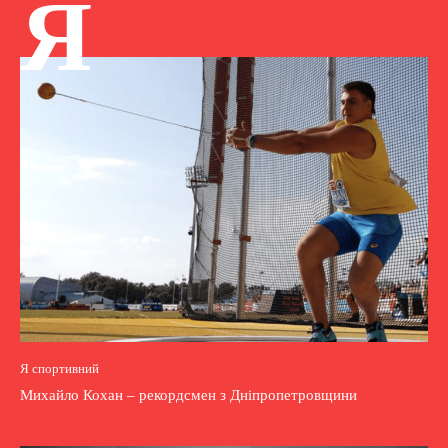
Я
Я спортивний
Михайло Кохан – рекордсмен з Дніпропетровщини