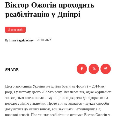
Віктор Ожогін проходить
реабілітацію у Дніпрі
Я здоровий
20.10.2022
Inna Sagaidachny
By
SHARE
Цього захисника України не хотіли брати на фронт і у 2014-му
році, і у лютому цього 2022-го року. Все через вік, адже журналіст
знаходиться вже в поважному віці, не підходячи до відправки на
передову лінію зіткнення. Проте він не здавався – шукав способи
долучитися до наших військ, аби захищати Батьківщину від
ворожої агресії. Про те, яку реабілітацію отримує Віктор Ожогін у