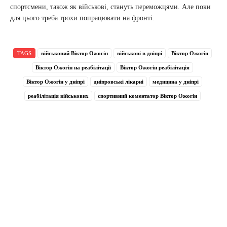
спортсмени, також як військові, стануть переможцями. Але поки
для цього треба трохи попрацювати на фронті.
TAGS
військовий Віктор Ожогін
військові в дніпрі
Віктор Ожогін
Віктор Ожогін на реабілітації
Віктор Ожогін реабілітація
Віктор Ожогін у дніпрі
дніпровські лікарні
медицина у дніпрі
реабілітація військових
спортивний коментатор Віктор Ожогін