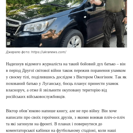
Джерело фото: https://ukranews.com/
Надихнув відомого журналіста на такий бойовий дух батько – він
в період Другої світової війни також пережив поранення уламком
у своєму тілі, поділившись дослідом з Віктором Ожогіним. Так як
похований батько у Луганську, боєць планує принести уламок
власноруч, а отже й звільнити окуповану територію від
російських військовослужбовців.
Віктор обов’язково напише книгу, але не про війну. Він хоче
написати про своїх героїчних друзів, з якими воював пліч-о-пліч
та які загинули на фронті. В планах і повернутися до
коментаторської кабінки на футбольному стадіоні, коли наші