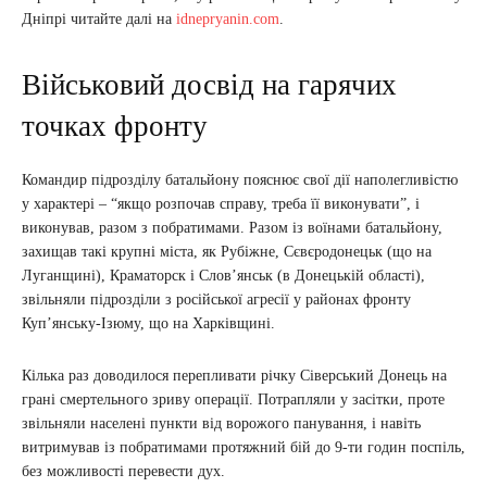
Дніпрі читайте далі на
idnepryanin.com
.
Військовий досвід на гарячих
точках фронту
Командир підрозділу батальйону пояснює свої дії наполегливістю
у характері – “якщо розпочав справу, треба її виконувати”, і
виконував, разом з побратимами. Разом із воїнами батальйону,
захищав такі крупні міста, як Рубіжне, Сєвєродонецьк (що на
Луганщині), Краматорск і Слов’янськ (в Донецькій області),
звільняли підрозділи з російської агресії у районах фронту
Куп’янську-Ізюму, що на Харківщині.
Кілька раз доводилося перепливати річку Сіверський Донець на
грані смертельного зриву операції. Потрапляли у засітки, проте
звільняли населені пункти від ворожого панування, і навіть
витримував із побратимами протяжний бій до 9-ти годин поспіль,
без можливості перевести дух.