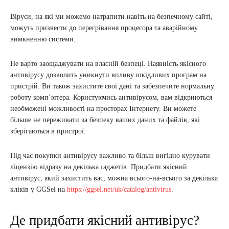
Віруси, на які ми можемо натрапити навіть на безпечному сайті,
можуть призвести до перегрівання процесора та аварійному
вимкненню системи.
Не варто заощаджувати на власній безпеці. Наявність якісного
антивірусу дозволить уникнути впливу шкідливих програм на
пристрій. Ви також захистите свої дані та забезпечите нормальну
роботу комп’ютера. Користуючись антивірусом, вам відкриються
необмежені можливості на просторах Інтернету. Ви можете
більше не переживати за безпеку ваших даних та файлів, які
зберігаються в пристрої.
Під час покупки антивірусу важливо та більш вигідно курувати
ліцензію відразу на декілька ґаджетів. Придбати якісний
антивірус, який захистить вас, можна всього-на-всього за декілька
кліків у GGSel на
https://ggsel.net/uk/catalog/antivirus
.
Де придбати якісний антивірус?