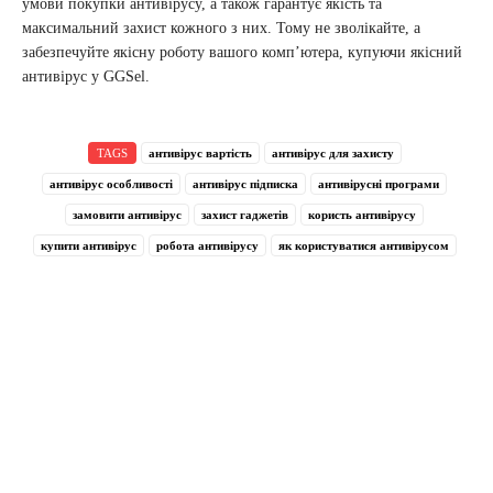
умови покупки антивірусу, а також гарантує якість та
максимальний захист кожного з них. Тому не зволікайте, а
забезпечуйте якісну роботу вашого комп’ютера, купуючи якісний
антивірус у GGSel.
TAGS
антивірус вартість
антивірус для захисту
антивірус особливості
антивірус підписка
антивірусні програми
замовити антивірус
захист гаджетів
користь антивірусу
купити антивірус
робота антивірусу
як користуватися антивірусом