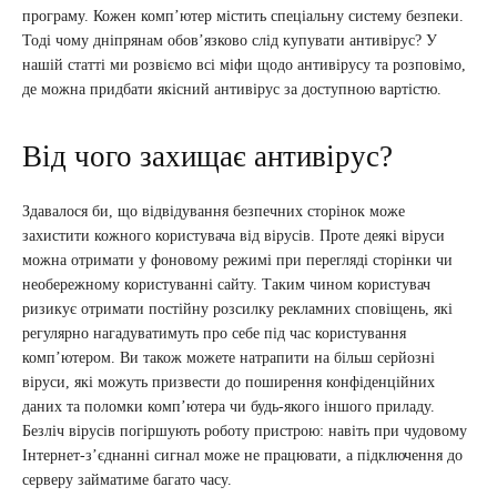
програму. Кожен комп’ютер містить спеціальну систему безпеки.
Тоді чому дніпрянам обов’язково слід купувати антивірус? У
нашій статті ми розвіємо всі міфи щодо антивірусу та розповімо,
де можна придбати якісний антивірус за доступною вартістю.
Від чого захищає антивірус?
Здавалося би, що відвідування безпечних сторінок може
захистити кожного користувача від вірусів. Проте деякі віруси
можна отримати у фоновому режимі при перегляді сторінки чи
необережному користуванні сайту. Таким чином користувач
ризикує отримати постійну розсилку рекламних сповіщень, які
регулярно нагадуватимуть про себе під час користування
комп’ютером. Ви також можете натрапити на більш серйозні
віруси, які можуть призвести до поширення конфіденційних
даних та поломки комп’ютера чи будь-якого іншого приладу.
Безліч вірусів погіршують роботу пристрою: навіть при чудовому
Інтернет-з’єднанні сигнал може не працювати, а підключення до
серверу займатиме багато часу.