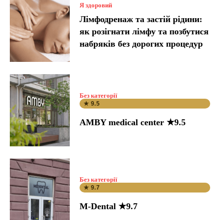
Я здоровий
Лімфодренаж та застій рідини:
як розігнати лімфу та позбутися
набряків без дорогих процедур
Без категорії
★ 9.5
AMBY medical center ★9.5
Без категорії
★ 9.7
M-Dental ★9.7