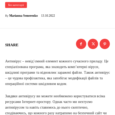
Без категорії
13.10.2022
Marianna Semerenko
By
SHARE
Антивірус – невід’ємний елемент кожного сучасного приладу. Це
спеціалізована програма, яка знаходить комп’ютерні віруси,
шкідливі програми та відновлює заражені файли. Також антивірус
– це чудова профілактика, яка запобігає модифікації файлів та
операційної системи шкідливим кодом.
Завдяки антивірусу ви можете необмежено користуватися всіма
ресурсами Інтернет-простору. Однак часто ми нехтуємо
антивірусом та навіть ставимось до нього скептично,
сподіваючись, що кожного разу натрапимо на безпечний сайт чи