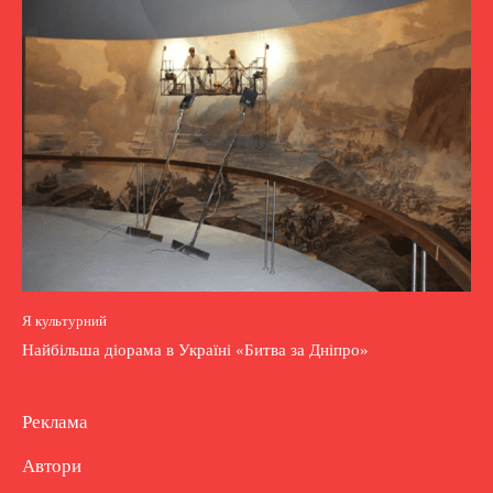
Я культурний
Найбільша діорама в Україні «Битва за Дніпро»
Реклама
Автори