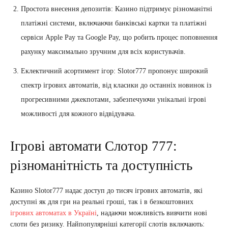
Простота внесення депозитів: Казино підтримує різноманітні
платіжні системи, включаючи банківські картки та платіжні
сервіси Apple Pay та Google Pay, що робить процес поповнення
рахунку максимально зручним для всіх користувачів.
Еклектичний асортимент ігор: Slotor777 пропонує широкий
спектр ігрових автоматів, від класики до останніх новинок із
прогресивними джекпотами, забезпечуючи унікальні ігрові
можливості для кожного відвідувача.
Ігрові автомати Слотор 777:
різноманітність та доступність
Казино Slotor777 надає доступ до тисяч ігрових автоматів, які
доступні як для гри на реальні гроші, так і в безкоштовних
ігрових автоматах в Україні
, надаючи можливість вивчити нові
слоти без ризику. Найпопулярніші категорії слотів включають: