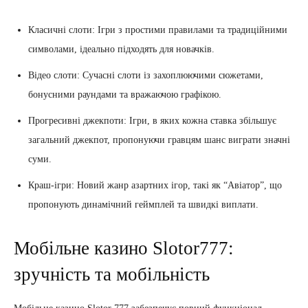
Класичні слоти: Ігри з простими правилами та традиційними
символами, ідеально підходять для новачків.
Відео слоти: Сучасні слоти із захоплюючими сюжетами,
бонусними раундами та вражаючою графікою.
Прогресивні джекпоти: Ігри, в яких кожна ставка збільшує
загальний джекпот, пропонуючи гравцям шанс виграти значні
суми.
Краш-ігри: Новий жанр азартних ігор, такі як “Авіатор”, що
пропонують динамічний геймплей та швидкі виплати.
Мобільне казино Slotor777:
зручність та мобільність