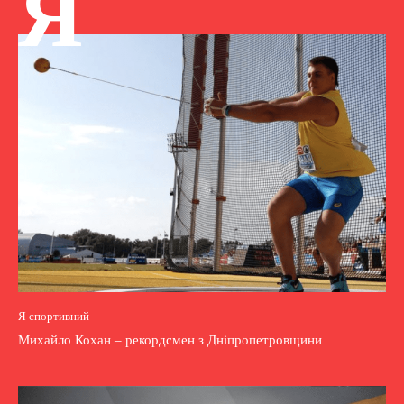
Я
Я спортивний
Михайло Кохан – рекордсмен з Дніпропетровщини