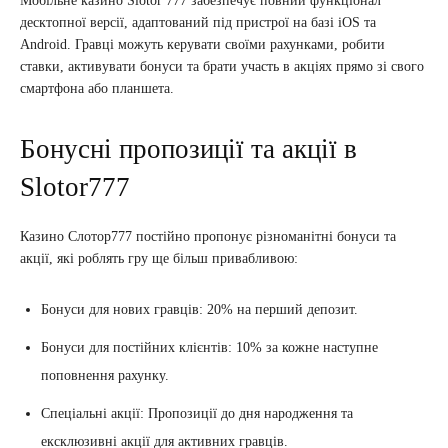
Мобільне казино Slotor 777 забезпечує повний функціонал
десктопної версії, адаптований під пристрої на базі iOS та
Android. Гравці можуть керувати своїми рахунками, робити
ставки, активувати бонуси та брати участь в акціях прямо зі свого
смартфона або планшета.
Бонусні пропозиції та акції в
Slotor777
Казино Слотор777 постійно пропонує різноманітні бонуси та
акції, які роблять гру ще більш привабливою:
Бонуси для нових гравців: 20% на перший депозит.
Бонуси для постійних клієнтів: 10% за кожне наступне
поповнення рахунку.
Спеціальні акції: Пропозиції до дня народження та
ексклюзивні акції для активних гравців.