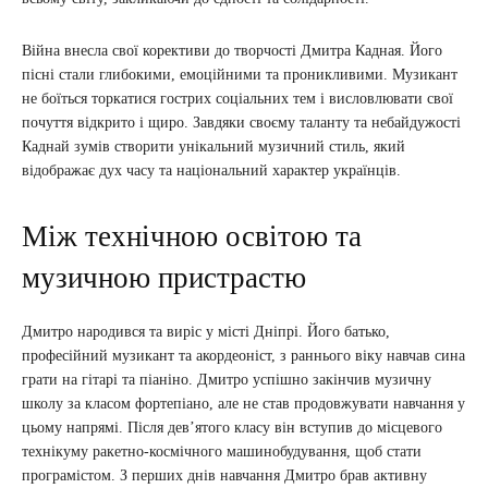
Війна внесла свої корективи до творчості Дмитра Кадная. Його
пісні стали глибокими, емоційними та проникливими. Музикант
не боїться торкатися гострих соціальних тем і висловлювати свої
почуття відкрито і щиро. Завдяки своєму таланту та небайдужості
Каднай зумів створити унікальний музичний стиль, який
відображає дух часу та національний характер українців.
Між технічною освітою та
музичною пристрастю
Дмитро народився та виріс у місті Дніпрі. Його батько,
професійний музикант та акордеоніст, з раннього віку навчав сина
грати на гітарі та піаніно. Дмитро успішно закінчив музичну
школу за класом фортепіано, але не став продовжувати навчання у
цьому напрямі. Після дев’ятого класу він вступив до місцевого
технікуму ракетно-космічного машинобудування, щоб стати
програмістом. З перших днів навчання Дмитро брав активну