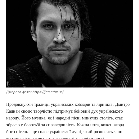
Джерело фото: https://jetsetter.ua/
Продовжуючи традиції українських кобзарів та лірників, Дмитро
Каднай своєю творчістю підтримує бойовий дух українського
народу. Його музика, як і народні пісні минулих століть, стає
зброєю у боротьбі за справедливість. Кожна нота, кожен акорд
його пісень – це голос української душі, який розноситься по
всьому світу, закликаючи до єдності та солідарності.