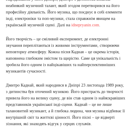
неабиякий музичний талант, який згодом перетворився на його
професійну діяльність. Його музика, що поєднує в собі елементи
інді, електроніки та поп-музики, стала справжнім явищем на
українській музичній сцені. Далі на
idnepryanin.com
.
Його творчість – це сміливий експеримент, де електронні
звучання переплітаються із живими інструментами, створюючи
неповторну атмосферу. Кожна пісня Кадная – це окрема історія,
наповнена глибоким змістом та щирістю. Саме ця унікальність і
зробила його одним із найцікавіших та найперспективніших
музикантів сучасності.
Дмитро Каднай, який народився в Дніпрі 23 листопада 1989 року,
з дитинства був оточений музикою. Його пристрасть до творчості
привела його на велику сцену, де він став одним із найяскравіших
представників української інді-сцени. Каднай – це не лише
талановитий музикант, а й глибока людина, чия музика відбиває її
внутрішній світ та життєві цінності. Його пісні – це відверті
зізнання, які знаходять відгук у серцях слухачів.