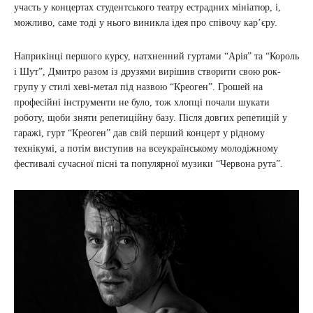
участь у концертах студентського театру естрадних мініатюр, і,
можливо, саме тоді у нього виникла ідея про співочу кар’єру.
Наприкінці першого курсу, натхненний гуртами “Арія” та “Король
і Шут”, Дмитро разом із друзями вирішив створити свою рок-
групу у стилі хеві-метал під назвою “Креоген”. Грошей на
професійні інструменти не було, тож хлопці почали шукати
роботу, щоби зняти репетиційну базу. Після довгих репетицій у
гаражі, гурт “Креоген” дав свій перший концерт у рідному
технікумі, а потім виступив на всеукраїнському молодіжному
фестивалі сучасної пісні та популярної музики “Червона рута”.