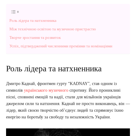
Роль лідера та натхненника
Між технічною освітою та музичною пристрастю
Творче зростання та розвиток
Успіх, підтверджений численними преміями та номінаціями
Роль лідера та натхненника
Дмитро Каднай, фронтмен гурту “KADNAY”, став одним із
символів
українського музичного
спротиву. Його проникливі
пісні, сповнені емоцій та надії, стали для мільйонів українців
джерелом сили та натхнення. Каднай не просто виконавець, він —
лідер, який своєю творчістю об’єднує людей та спрямовує їхню
енергію на боротьбу за свободу та незалежність України.