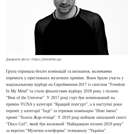
Джерело фото: https://jetsetter.ua/
Група отримала безліч номінацій та визнання, включаючи
перемоги у престижних музичних преміях. Вони брали участь у
національному відборі на Євробачення-2017 із синглом “Freedom
In My Mind” та стали фіналістами відбору 2018 року з піснею
“Beat of the Universe”. У 2017 році гурт був номінований на
премію YUNA у категорії “Кращий попгурт”, а в наступні роки
переміг у категорії “Інді” та отримав номінацію “Нові імена”
премії “Золота Жар-птиця”. У 2019 році вийшов запальний сингл
“Disco Girl”, який був визнаний “Найкращою піснею 2019 року”
за версією “Музична платформа” телеканалу “Україна”.