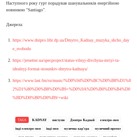
Наступного року гурт порадував шанувальників енергійною
новинкою “Santiago”.
Джерела:
https://www.dnipro.libr.dp.ua/Dmytro_Kadnay_muzyka_shcho_day
e_svobodu
https://jetsetter.ua/specproject/status-vilnyj-divchyna-mriyi-ta-
idealnyj-format-stosunkiv-dmytra-kadnaya/
https://www.last.fm/ru/music/%D0%94%D0%BC%D0%B8%D1%8
2%D1%80%D0%B8%D0%B9+%D0%9A%D0%B0%D0%B4%D0
%BD%D0%B0%D0%B9/+wiki
TAGS
KADNAY
виступи
Дмитро Каднай
електро-поп
інді-електро-поп
інді-поп
музична кар'єра
музичний проект
поп-група
популярна музика
сучасна музика
творчість