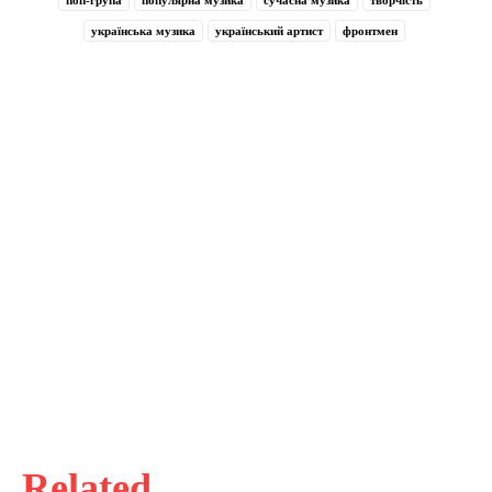
українська музика
український артист
фронтмен
Related