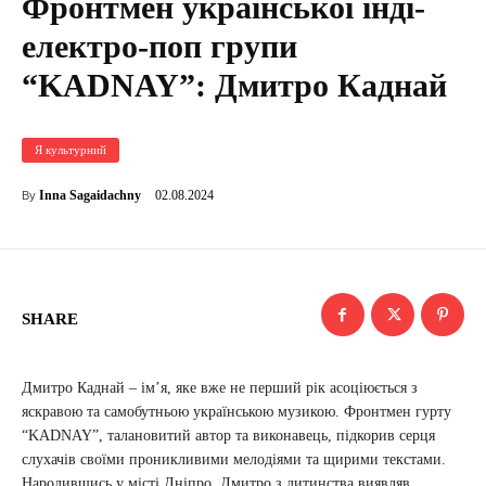
Фронтмен української інді-
електро-поп групи
“KADNAY”: Дмитро Каднай
Я культурний
02.08.2024
Inna Sagaidachny
By
SHARE
Дмитро Каднай – ім’я, яке вже не перший рік асоціюється з
яскравою та самобутньою українською музикою. Фронтмен гурту
“KADNAY”, талановитий автор та виконавець, підкорив серця
слухачів своїми проникливими мелодіями та щирими текстами.
Народившись у місті Дніпро, Дмитро з дитинства виявляв