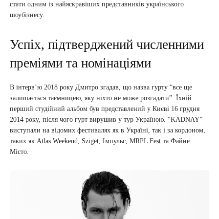
стати одним із найяскравіших представників українського
шоубізнесу.
Успіх, підтверджений численними
преміями та номінаціями
В інтерв’ю 2018 року Дмитро згадав, що назва гурту “все ще
залишається таємницею, яку ніхто не може розгадати”. Їхній
перший студійний альбом був представлений у Києві 16 грудня
2014 року, після чого гурт вирушив у тур Україною. “KADNAY”
виступали на відомих фестивалях як в Україні, так і за кордоном,
таких як Atlas Weekend, Sziget, Імпульс, MRPL Fest та Файне
Місто.