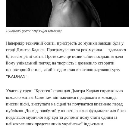
Джерело фото: https://jetsetter.ua/
Наперекір технічній освіті, пристрасть до музики завжди була у
серці Дмитра Кадная. Програмування та рок-музика — здавалося
б, зовсім різні світи. Проте саме це незвичайне поєднання дало
йому унікальний погляд на творчість і дозволило створити
неповторний стиль, який згодом став візитною карткою гурту
“KADNAY”.
Участь у групі “Креоген” стала для Дмитра Кадная справжньою
школою життя. Саме там він навчився працювати в команді,
писати пісні, виступати на сцені та почуватися впевнено перед
публікою. Досвід, здобутий у юності, заклав фундамент для його
подальшої музичної кар’єри та допоміг йому стати одним із
найяскравіших представників української інді-сцени.