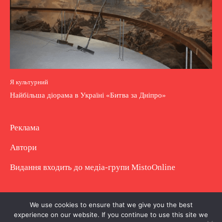
Я культурний
Найбільша діорама в Україні «Битва за Дніпро»
Реклама
Автори
Видання входить до медіа-групи
MistoOnline
Copyright © Повне використання матеріалу
We use cookies to ensure that we give you the best
experience on our website. If you continue to use this site we
заборонено. Частково можна з гіперпосиланням.