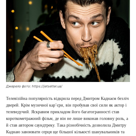
Джерело фото: https://jetsetter.ua/
Телевізійна популярність відкрила перед Дмитром Каднаєм безліч
дверей. Крім музичної кар’єри, він пробував свої сили як актор і
телеведучий. Яскравим прикладом його багатогранності став
короткометражний фільм, де він не лише виконав головну роль, а
й став автором саундтреку. Така різнобічність дозволила Дмитру
Каднаю завоювати серця ще більшої кількості шанувальників та