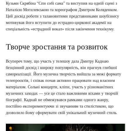
Кузьми Скрябіна “Спи собі сама” та виступив на одній сцені з
Наталією Могилевською та хореографом Дмитром Коляденком.
Цей досвід роботи з талановитими представниками шоубізнесу
мотивував його вступити до естрадно-циркової академії на
спеціальність «естрадний вокал» після закінчення технікуму.
Творче зростання та розвиток
Всупереч тому, що участь у телешоу дала Дмитру Каднаю
безцінний досвід і широку популярність, він прагнув глибшої
самореалізації. Його музична творчість вийшла за межі формату
телепроєктів, і співак почав активно працювати над власним
матеріалом. Сольні концерти, кліпи, участь у різноманітних
музичних заходах — усе це стало важливими віхами у творчій
біографії. Каднай не обмежувався рамками одного жанру,
постійно експериментуючи зі звучанням та стилістикою, що
дозволило йому сформувати свій унікальний музичний стиль.