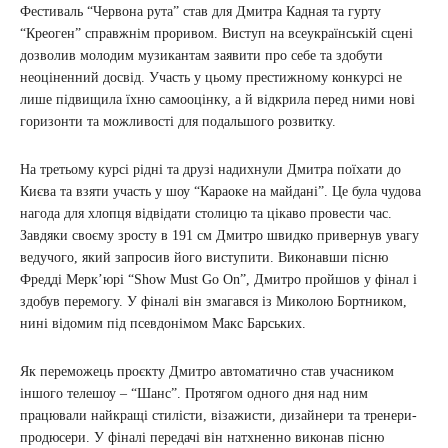
Фестиваль “Червона рута” став для Дмитра Кадная та гурту
“Креоген” справжнім проривом. Виступ на всеукраїнській сцені
дозволив молодим музикантам заявити про себе та здобути
неоціненний досвід. Участь у цьому престижному конкурсі не
лише підвищила їхню самооцінку, а й відкрила перед ними нові
горизонти та можливості для подальшого розвитку.
На третьому курсі рідні та друзі надихнули Дмитра поїхати до
Києва та взяти участь у шоу “Караоке на майдані”. Це була чудова
нагода для хлопця відвідати столицю та цікаво провести час.
Завдяки своєму зросту в 191 см Дмитро швидко привернув увагу
ведучого, який запросив його виступити. Виконавши пісню
Фредді Мерк’юрі “Show Must Go On”, Дмитро пройшов у фінал і
здобув перемогу. У фіналі він змагався із Миколою Бортником,
нині відомим під псевдонімом Макс Барських.
Як переможець проєкту Дмитро автоматично став учасником
іншого телешоу – “Шанс”. Протягом одного дня над ним
працювали найкращі стилісти, візажисти, дизайнери та тренери-
продюсери. У фіналі передачі він натхненно виконав пісню