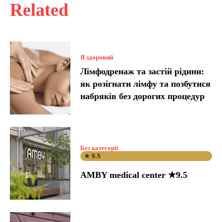
Related
Я здоровий
Лімфодренаж та застій рідини:
як розігнати лімфу та позбутися
набряків без дорогих процедур
Без категорії
★ 9.5
AMBY medical center ★9.5