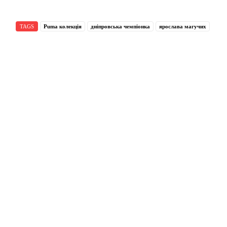
TAGS
Puma колекція
дніпровська чемпіонка
ярослава магучих