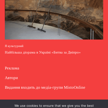
Я культурний
Найбільша діорама в Україні «Битва за Дніпро»
Реклама
Автори
Видання входить до медіа-групи
MistoOnline
Copyright © Повне використання матеріалу
We use cookies to ensure that we give you the best