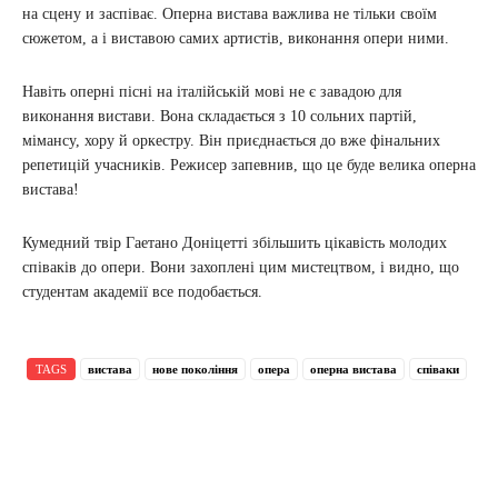
на сцену и заспіває. Оперна вистава важлива не тільки своїм
сюжетом, а і виставою самих артистів, виконання опери ними.
Навіть оперні пісні на італійській мові не є завадою для
виконання вистави. Вона складається з 10 сольних партій,
мімансу, хору й оркестру. Він приєднається до вже фінальних
репетицій учасників. Режисер запевнив, що це буде велика оперна
вистава!
Кумедний твір Гаетано Доніцетті збільшить цікавість молодих
співаків до опери. Вони захоплені цим мистецтвом, і видно, що
студентам академії все подобається.
TAGS
вистава
нове покоління
опера
оперна вистава
співаки