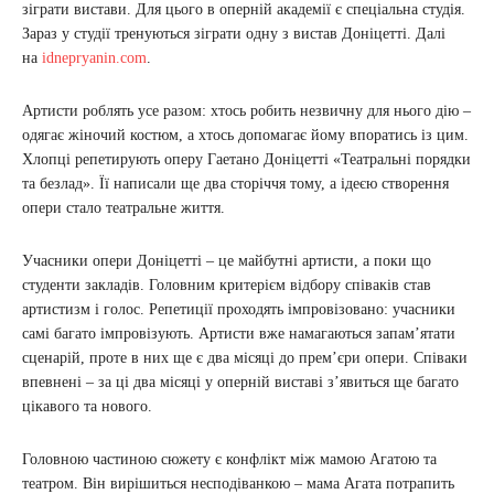
зіграти вистави. Для цього в оперній академії є спеціальна студія.
Зараз у студії тренуються зіграти одну з вистав Доніцетті. Далі
на
idnepryanin.com
.
Артисти роблять усе разом: хтось робить незвичну для нього дію –
одягає жіночий костюм, а хтось допомагає йому впоратись із цим.
Хлопці репетирують оперу Гаетано Доніцетті «Театральні порядки
та безлад». Її написали ще два сторіччя тому, а ідеєю створення
опери стало театральне життя.
Учасники опери Доніцетті – це майбутні артисти, а поки що
студенти закладів. Головним критерієм відбору співаків став
артистизм і голос. Репетиції проходять імпровізовано: учасники
самі багато імпровізують. Артисти вже намагаються запам’ятати
сценарій, проте в них ще є два місяці до прем’єри опери. Співаки
впевнені – за ці два місяці у оперній виставі з’явиться ще багато
цікавого та нового.
Головною частиною сюжету є конфлікт між мамою Агатою та
театром. Він вирішиться несподіванкою – мама Агата потрапить