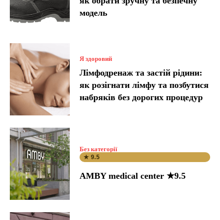
як обрати зручну та безпечну
модель
Я здоровий
Лімфодренаж та застій рідини:
як розігнати лімфу та позбутися
набряків без дорогих процедур
Без категорії
★ 9.5
AMBY medical center ★9.5