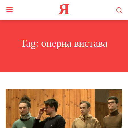
Я
Tag:
оперна вистава