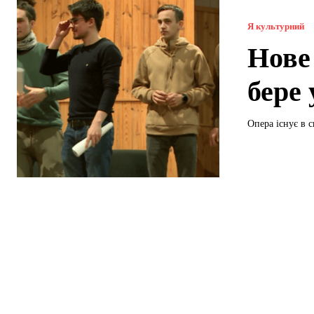
Я культурний
Нове
бере 
Опера існує в с