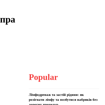
іпра
Popular
Лімфодренаж та застій рідини: як
розігнати лімфу та позбутися набряків без
дорогих процедур