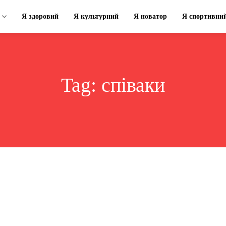
Я здоровий
Я культурний
Я новатор
Я спортивни
Tag:
співаки