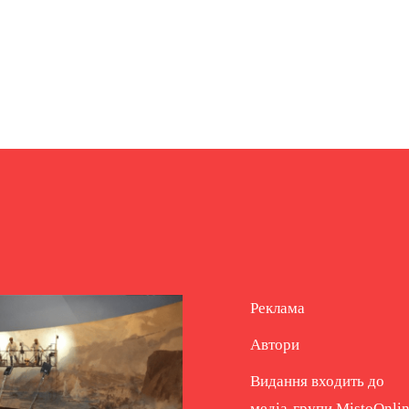
Реклама
Автори
Видання входить до
медіа-групи
MistoOnli