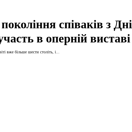
 покоління співаків з Дн
участь в оперній виставі
віті вже більше шести століть, і...