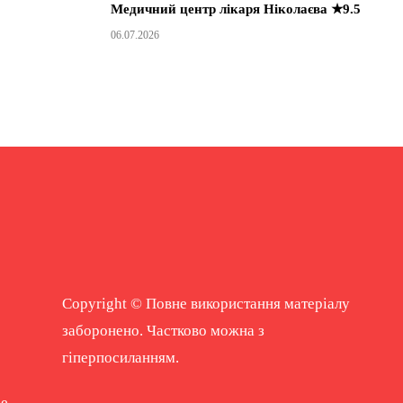
Медичний центр лікаря Ніколаєва ★9.5
06.07.2026
Copyright © Повне використання матеріалу
заборонено. Частково можна з
гіперпосиланням.
ne