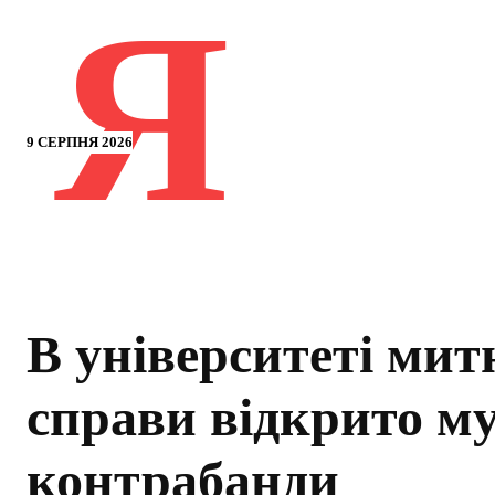
Я
9 СЕРПНЯ 2026
В університеті мит
справи відкрито м
контрабанди