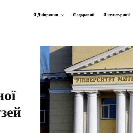
Я Дніпрянин
Я здоровий
Я культурний
ної
узей