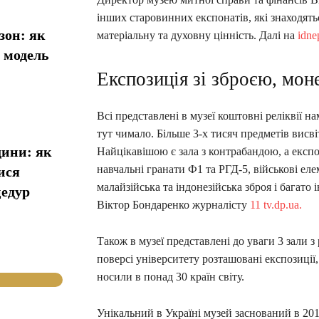
інших старовинних експонатів, які знаходять
зон: як
матеріальну та духовну цінність. Далі на
idne
у модель
Експозиція зі зброєю, мо
Всі представлені в музеї коштовні реліквії н
тут чимало. Більше 3-х тисяч предметів висв
дини: як
Найцікавішою є зала з контрабандою, а експоз
навчальні гранати Ф1 та РГД-5, військові еле
ися
малайзійська та індонезійська зброя і багато
цедур
Віктор Бондаренко журналісту
11 tv.dp.ua.
Також в музеї представлені до уваги 3 зали з
поверсі університету розташовані експозиції
носили в понад 30 країн світу.
Унікальний в Україні музей заснований в 2011