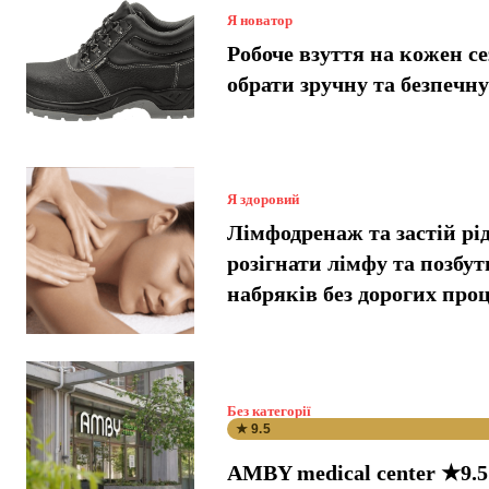
Я новатор
Робоче взуття на кожен се
обрати зручну та безпечн
Я здоровий
Лімфодренаж та застій рі
розігнати лімфу та позбут
набряків без дорогих про
Без категорії
★ 9.5
AMBY medical center ★9.5