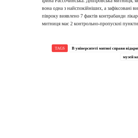
Ірина Рассочинська. Дніпровська митниця, я
вона одна з найспокійніших, а зафіксовані ви
півроку виявлено 7 фактів контрабанди лікар
митниця має 2 контрольно-пропускні пункти:
TAGS
В університеті митної справи відкр
музей к