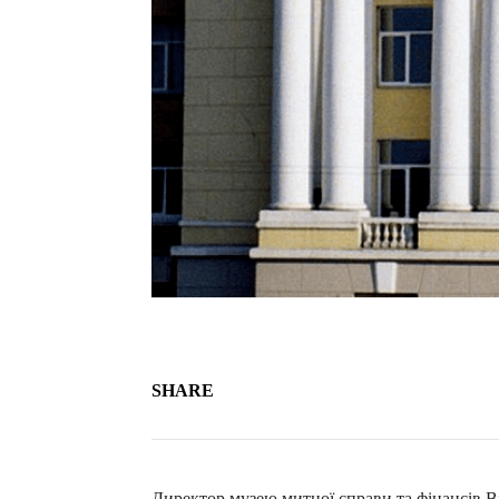
SHARE
Директор музею митної справи та фінансів Ві