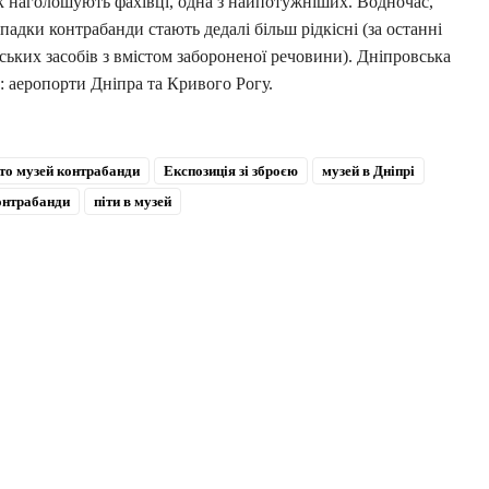
к наголошують фахівці, одна з найпотужніших. Водночас,
падки контрабанди стають дедалі більш рідкісні (за останні
ських засобів з вмістом забороненої речовини). Дніпровська
 аеропорти Дніпра та Кривого Рогу.
ито музей контрабанди
Експозиція зі зброєю
музей в Дніпрі
онтрабанди
піти в музей