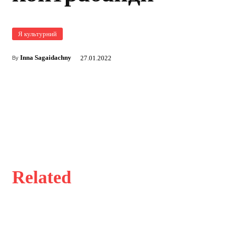
Я культурний
Inna Sagaidachny
27.01.2022
By
Related