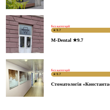
Без категорії
★ 9.7
M-Dental ★9.7
Без категорії
★ 9.7
Стоматологія «Константа