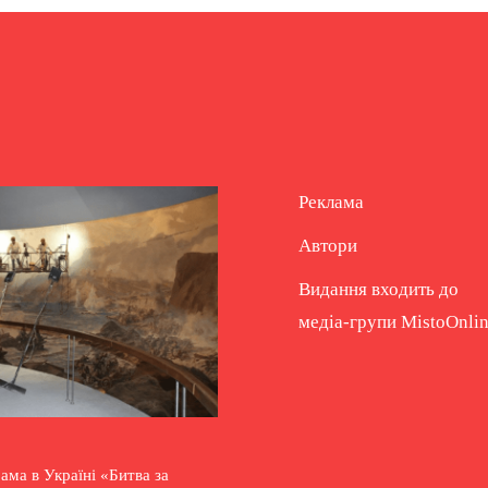
Реклама
Автори
Видання входить до
медіа-групи
MistoOnli
ама в Україні «Битва за