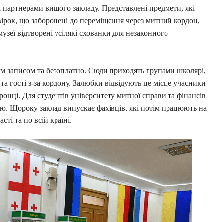
 партнерами вищого закладу. Представлені предмети, які
вірок, що заборонені до переміщення через митний кордон,
узеї відтворені усілякі схованки для незаконного
м записом та безоплатно. Сюди приходять групами школярі,
 та гості з-за кордону. Залюбки відвідують це місце учасники
онці. Для студентів університету митної справи та фінансів
ю. Щороку заклад випускає фахівців, які потім працюють на
ті та по всій країні.