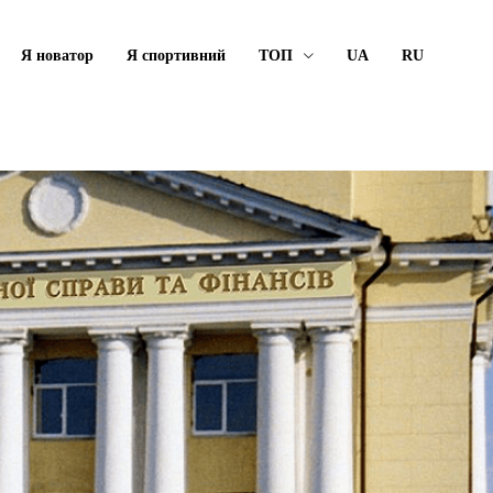
Я новатор
Я спортивний
ТОП
UA
RU