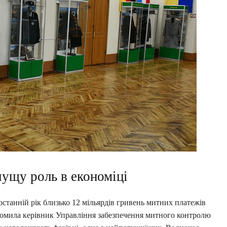
чущу роль в економіці
станній рік близько 12 мільярдів гривень митних платежів
домила керівник Управління забезпечення митного контролю