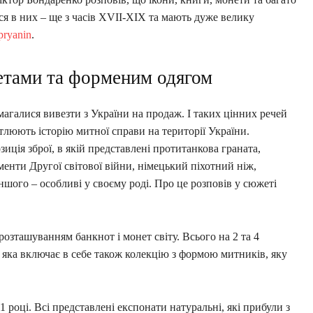
ся в них – ще з часів XVII-XIX та мають дуже велику
pryanin
.
нетами та форменим одягом
амагалися вивезти з України на продаж. І таких цінних речей
ітлюють історію митної справи на території України.
иція зброї, в якій представлені протитанкова граната,
менти Другої світової війни, німецький піхотний ніж,
 іншого – особливі у своєму роді. Про це розповів у сюжеті
 розташуванням банкнот і монет світу. Всього на 2 та 4
, яка включає в себе також колекцію з формою митників, яку
 році. Всі представлені експонати натуральні, які прибули з