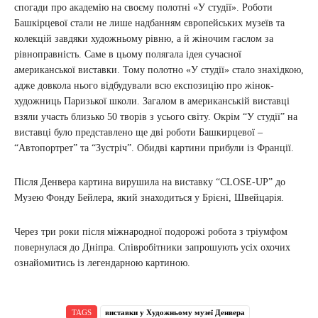
спогади про академію на своєму полотні «У студії». Роботи
Башкірцевої стали не лише надбанням європейських музеїв та
колекцій завдяки художньому рівню, а й жіночим гаслом за
рівноправність. Саме в цьому полягала ідея сучасної
американської виставки. Тому полотно «У студії» стало знахідкою,
адже довкола нього відбудували всю експозицію про жінок-
художниць Паризької школи. Загалом в американській виставці
взяли участь близько 50 творів з усього світу. Окрім “У студії” на
виставці було представлено ще дві роботи Башкирцевої –
“Автопортрет” та “Зустріч”. Обидві картини прибули із Франції.
Після Денвера картина вирушила на виставку “CLOSE-UP” до
Музею Фонду Бейлера, який знаходиться у Брієні, Швейцарія.
Через три роки після міжнародної подорожі робота з тріумфом
повернулася до Дніпра. Співробітники запрошують усіх охочих
ознайомитись із легендарною картиною.
TAGS
виставки у Художньому музеї Денвера