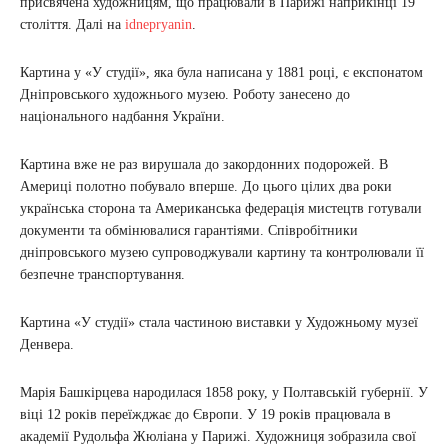
присвячена художницям, що працювали в Парижі наприкінці 19
століття. Далі на
idnepryanin
.
Картина у «У студії», яка була написана у 1881 році, є експонатом
Дніпровського художнього музею. Роботу занесено до
національного надбання України.
Картина вже не раз вирушала до закордонних подорожей. В
Америці полотно побувало вперше. До цього цілих два роки
українська сторона та Американська федерація мистецтв готували
документи та обмінювалися гарантіями. Співробітники
дніпровського музею супроводжували картину та контролювали її
безпечне транспортування.
Картина «У студії» стала частиною виставки у Художньому музеї
Денвера.
Марія Башкірцева народилася 1858 року, у Полтавській губернії. У
віці 12 років переїжджає до Європи. У 19 років працювала в
академії Рудольфа Жюліана у Парижі. Художниця зобразила свої