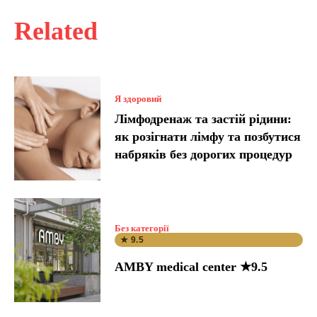
Related
Я здоровий
Лімфодренаж та застій рідини:
як розігнати лімфу та позбутися
набряків без дорогих процедур
Без категорії
★ 9.5
AMBY medical center ★9.5