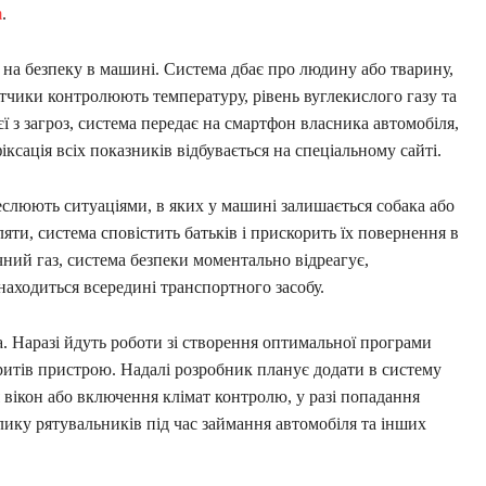
m
.
 на безпеку в машині. Система дбає про людину або тварину,
атчики контролюють температуру, рівень вуглекислого газу та
ієї з загроз, система передає на смартфон власника автомобіля,
ксація всіх показників відбувається на спеціальному сайті.
еслюють ситуаціями, в яких у машині залишається собака або
яти, система сповістить батьків і прискорить їх повернення в
ий газ, система безпеки моментально відреагує,
находиться всередині транспортного засобу.
. Наразі йдуть роботи зі створення оптимальної програми
итів пристрою. Надалі розробник планує додати в систему
 вікон або включення клімат контролю, у разі попадання
лику рятувальників під час займання автомобіля та інших