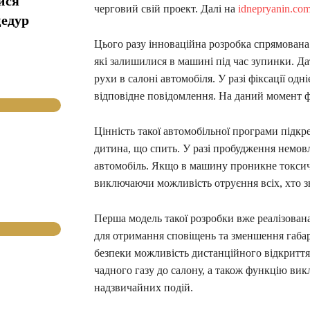
ися
черговий свій проект. Далі на
idnepryanin.co
цедур
Цього разу інноваційна розробка спрямована
які залишилися в машині під час зупинки. Д
рухи в салоні автомобіля. У разі фіксації одн
відповідне повідомлення. На даний момент фі
Цінність такої автомобільної програми підкр
дитина, що спить. У разі пробудження немовл
автомобіль. Якщо в машину проникне токсичн
виключаючи можливість отруєння всіх, хто з
Перша модель такої розробки вже реалізована
для отримання сповіщень та зменшення габар
безпеки можливість дистанційного відкриття
чадного газу до салону, а також функцію вик
надзвичайних подій.