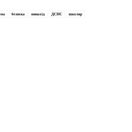
ема
безпека
винахід
ДСНС
школяр