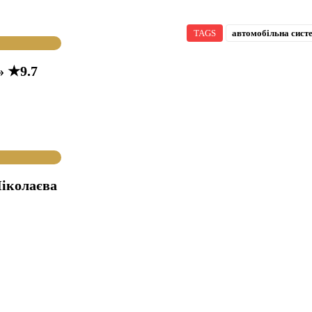
TAGS
автомобільна сист
» ★9.7
іколаєва