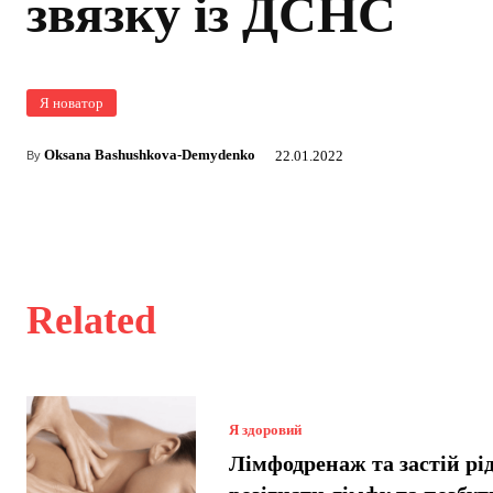
звязку із ДСНС
Я новатор
Oksana Bashushkova-Demydenko
22.01.2022
By
Related
Я здоровий
Лімфодренаж та застій рі