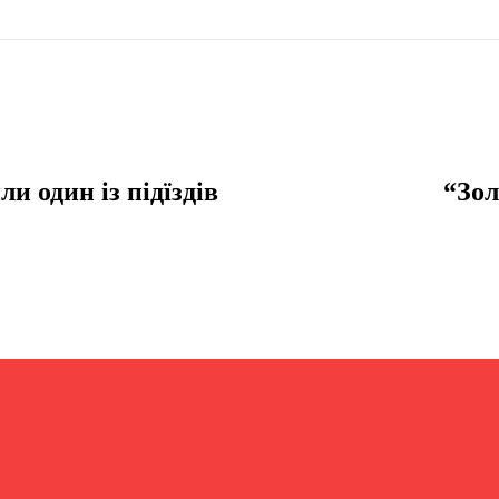
и один із підїздів
“Зол