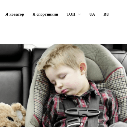
Я новатор
Я спортивний
ТОП
UA
RU