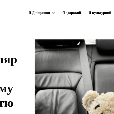
Я Дніпрянин
Я здоровий
Я культурний
ляр
ему
стю