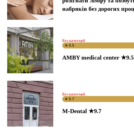
розігнати лімфу та позбут
набряків без дорогих про
Без категорії
★ 9.5
AMBY medical center ★9.5
Без категорії
★ 9.7
M-Dental ★9.7