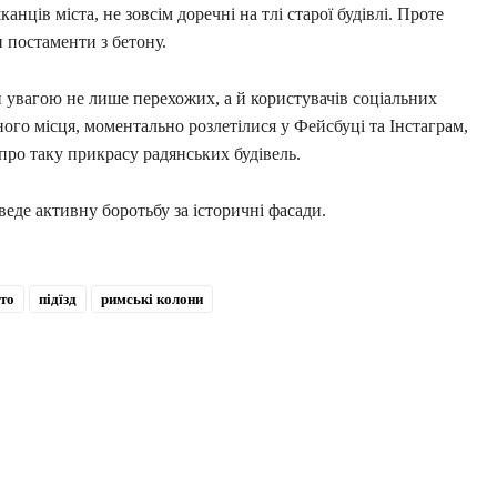
анців міста, не зовсім доречні на тлі старої будівлі. Проте
и постаменти з бетону.
и увагою не лише перехожих, а й користувачів соціальних
ого місця, моментально розлетілися у Фейсбуці та Інстаграм,
ро таку прикрасу радянських будівель.
веде активну боротьбу за історичні фасади.
сто
підїзд
римські колони