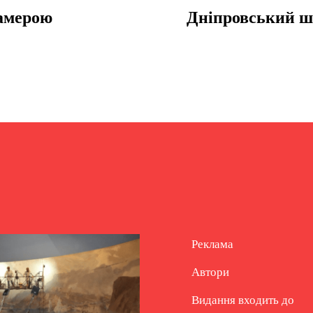
камерою
Дніпровський ш
Реклама
Автори
Видання входить до