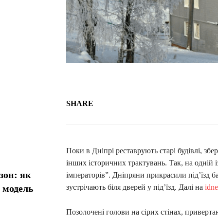
SHARE
Поки в Дніпрі реставрують старі будівлі, збер
інших історичних трактувань. Так, на одній і
зон: як
імператорів”. Дніпряни прикрасили під’їзд б
у модель
зустрічають біля дверей у під’їзд. Далі на
idn
Позолочені голови на сірих стінах, приверта