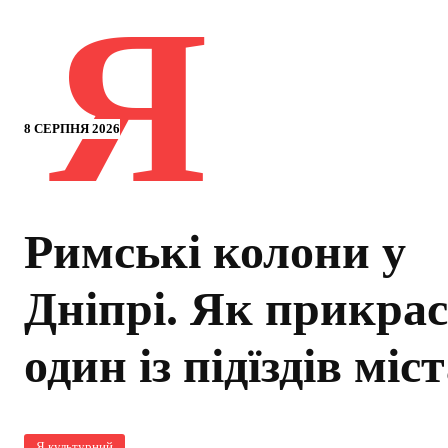
Я
8 СЕРПНЯ 2026
Римські колони у
Дніпрі. Як прикра
один із підїздів міс
Я культурний