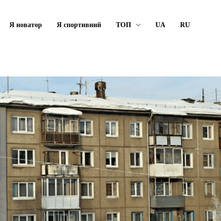
Я новатор
Я спортивний
ТОП
UA
RU