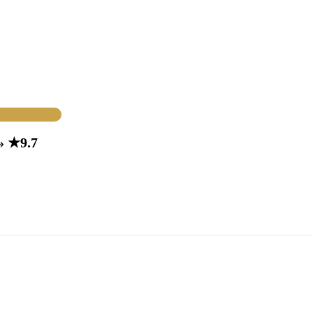
» ★9.7