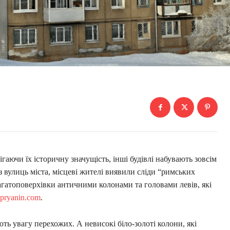
ігаючи їх історичну значущість, інші будівлі набувають зовсім
з вулиць міста, місцеві жителі виявили сліди “римських
агатоповерхівки античними колонами та головами левів, які
epryanin.com
.
ють увагу перехожих. А невисокі біло-золоті колони, які