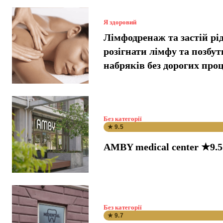
Я здоровий
Лімфодренаж та застій рі
розігнати лімфу та позбут
набряків без дорогих про
Без категорії
★ 9.5
AMBY medical center ★9.5
Без категорії
★ 9.7