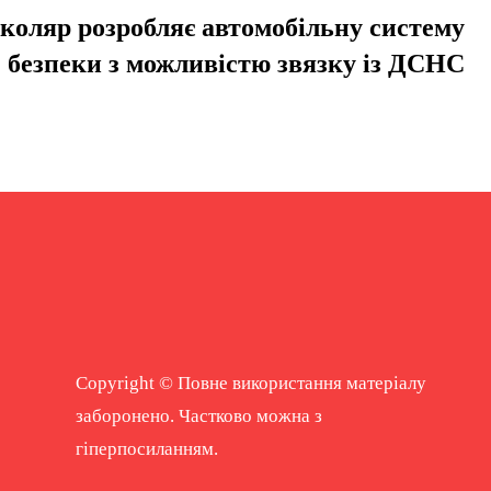
коляр розробляє автомобільну систему
безпеки з можливістю звязку із ДСНС
Copyright © Повне використання матеріалу
заборонено. Частково можна з
гіперпосиланням.