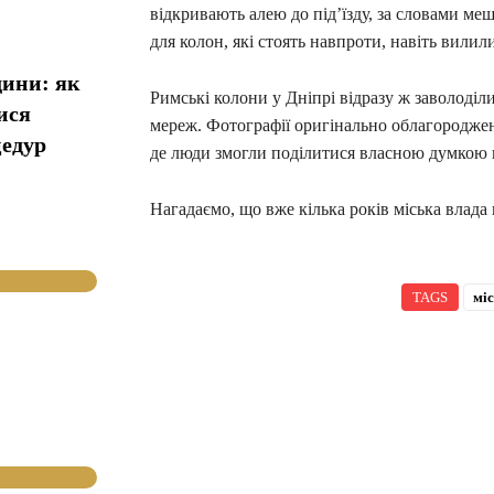
відкривають алею до під’їзду, за словами мешк
для колон, які стоять навпроти, навіть вилил
дини: як
Римські колони у Дніпрі відразу ж заволоділ
ися
мереж. Фотографії оригінально облагороджен
цедур
де люди змогли поділитися власною думкою п
Нагадаємо, що вже кілька років міська влада 
TAGS
мі