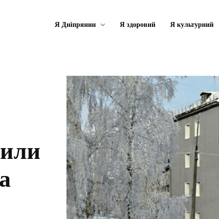
Я Дніпрянин
Я здоровий
Я культурний
сили
та