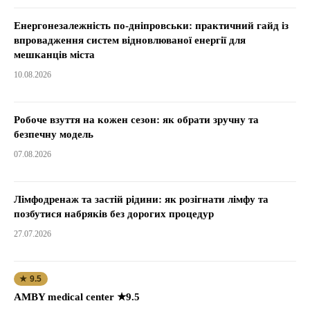
Енергонезалежність по-дніпровськи: практичний гайд із
впровадження систем відновлюваної енергії для
мешканців міста
10.08.2026
Робоче взуття на кожен сезон: як обрати зручну та
безпечну модель
07.08.2026
Лімфодренаж та застій рідини: як розігнати лімфу та
позбутися набряків без дорогих процедур
27.07.2026
★ 9.5
AMBY medical center ★9.5