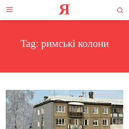
Я
Tag:
римські колони