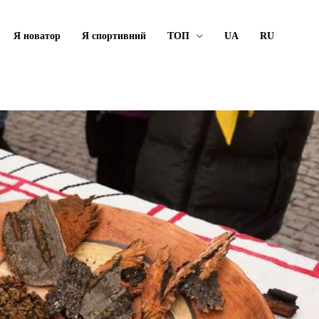
Я новатор
Я спортивний
ТОП
UA
RU