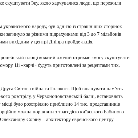
оже скуштувати їжу, якою харчувалися люди, що пережили
 українського народу, був однією із страшніших сторінок
 роки загинуло за різними підрахунками від 3 до 7 мільйонів
цими вихідним у центрі Дніпра пройде акція.
а Європейській площі кожний охочий отримає змогу скуштувати
мору. Ці «харчі» будуть приготовлені за рецептами тих,
– Друга Світова війна та Голокост. Щоб вшанувати пам’ять
сового розстрілу, у Червоноповстанській балці, встановлять
місці було розстріляно приблизно 14 тис. представників
орційно можна порівняти з трагедією київського Бабиного
Олександру Соріну – архітектору єврейського центру