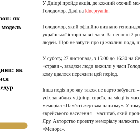
У Дніпрі пройде акція, де кожний охочий м
Голодомор. Далі на
idnepryanin
.
зон: як
у модель
Голодомор, який офіційно визнано геноцидом
української історії за всі часи. За неповні 2
людей. Щоб не забути про ці жахливі події, 
У суботу, 27 листопада, з 15:00 до 16:30 н
«страви», завдяки люди вижили у часи Голодо
дини: як
кому вдалося пережити цей період.
ися
цедур
Інша подія про яку також не варто забувати 
усіх загиблих у Дніпрі євреїв, на місці їх ма
меморіал «Пам’яті жертвам нацизму». У тому 
єврейського населення – масштаб, який проп
Яру. Авторство проекту меморіалу належить 
«Менора».