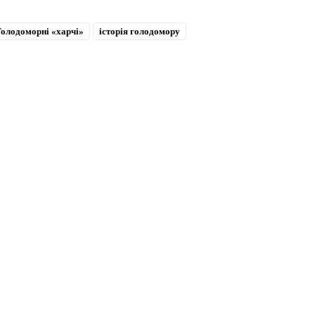
Голодоморні «харчі»
історія голодомору