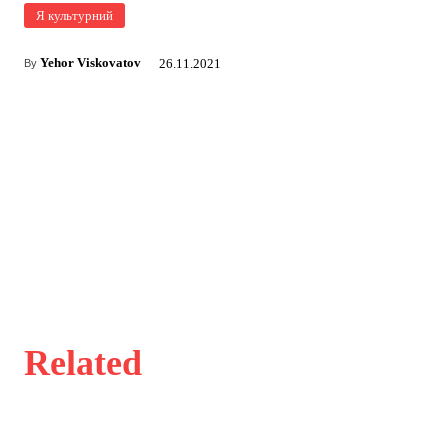
Я культурний
Yehor Viskovatov
26.11.2021
By
Related