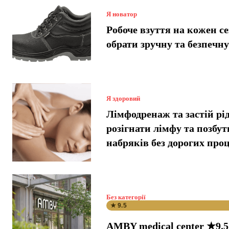
Я новатор
Робоче взуття на кожен се
обрати зручну та безпечн
Я здоровий
Лімфодренаж та застій рі
розігнати лімфу та позбут
набряків без дорогих про
Без категорії
★ 9.5
AMBY medical center ★9.5