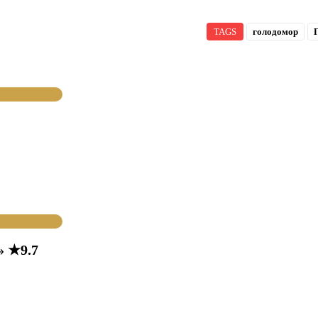
TAGS
голодомор
» ★9.7