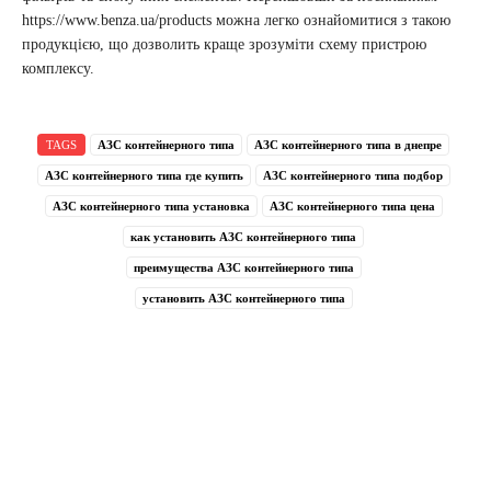
https://www.benza.ua/products можна легко ознайомитися з такою
продукцією, що дозволить краще зрозуміти схему пристрою
комплексу.
TAGS
АЗС контейнерного типа
АЗС контейнерного типа в днепре
АЗС контейнерного типа где купить
АЗС контейнерного типа подбор
АЗС контейнерного типа установка
АЗС контейнерного типа цена
как установить АЗС контейнерного типа
преимущества АЗС контейнерного типа
установить АЗС контейнерного типа