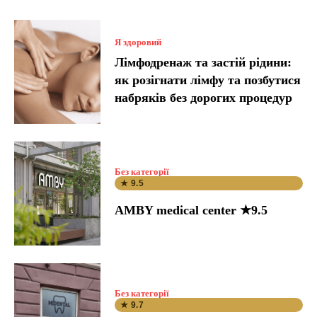
Я здоровий
Лімфодренаж та застій рідини:
як розігнати лімфу та позбутися
набряків без дорогих процедур
Без категорії
★ 9.5
AMBY medical center ★9.5
Без категорії
★ 9.7