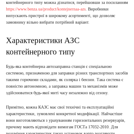
контейнерного типу можна дізнатися, перейшовши за посиланням
https://www.benza.ua/product/kontejnernaa-azs
. Виробники
випускають пристрої в широкому асортименті, що дозволяє
замовнику вільно вибрати потрібний варіант.
Характеристики АЗС
контейнерного типу
Будь-яка контейнерна автозаправна станція є спеціальною
системою, призначеною для заправки різних транспортних засобів
такими горючими складами, як солярка і бензин. Така система є
повністю автономною, а заправка машин та механізмів може
здійснюватися будь-якої миті часу незалежно від сезону.
Примітно, кожна КАЗС має свої технічні та експлуатаційні
характеристики, зумовлені конкретної модифікації. Найчастіше
вони виготовляються з урахуванням горизонтальних резервуарів,
причому мають відповідати вимогам ГОСТа 17032-2010. Для
розуміння характеристик таких установок варто розглянути