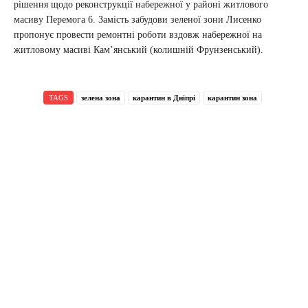
рішення щодо реконструкції набережної у районі житлового
масиву Перемога 6. Замість забудови зеленої зони Лисенко
пропонує провести ремонтні роботи вздовж набережної на
житловому масиві Кам’янський (колишній Фрунзенський).
TAGS
зелена зона
карантин в Дніпрі
карантин зона