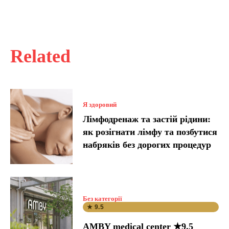
Related
Я здоровий
Лімфодренаж та застій рідини:
як розігнати лімфу та позбутися
набряків без дорогих процедур
Без категорії
★ 9.5
AMBY medical center ★9.5