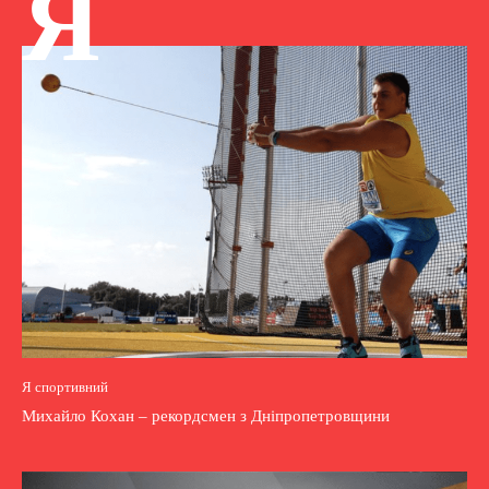
Я
Я спортивний
Михайло Кохан – рекордсмен з Дніпропетровщини