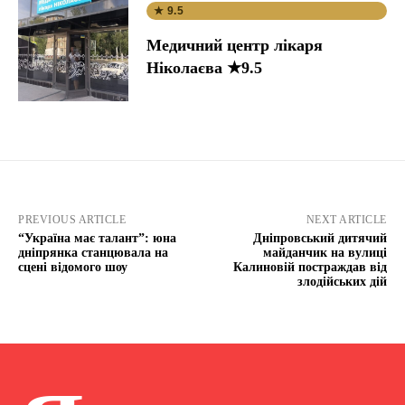
★ 9.5
Медичний центр лікаря
Ніколаєва ★9.5
PREVIOUS ARTICLE
NEXT ARTICLE
“Україна має талант”: юна
Дніпровський дитячий
дніпрянка станцювала на
майданчик на вулиці
сцені відомого шоу
Калиновій постраждав від
злодійських дій