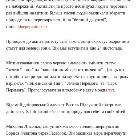
на набережній. Активісти та просто небайдужі люди в черговий
раз вийшли на мітинг. Більше тисячі людей закликали зберегти
природу та не перетворювати її на “бетонні джунглі”,
пише
idnepryanin.com
.
Приводом до акції протесту став закон, який скасовує охоронний
статут для зеленої зони. Він має вступити в дію 24 листопада.
Мітингувальники своєю чергою вимагають змінити статус
“зеленої зони” на “заповідник місцевого значення”. Для цього
потрібно за три дні вигадати назву. Жителі зупинились на трьох
варіантах “Лоцманський Гай”, “Зелена Перемога” та “Парк
Перемога”. Проголосувати за вподобану назву можна
тут
.
Відомий дніпровський адвокат Василь Підлужний підтримав
дніпрян у їх ініціативі зберегти природу для себе та своїх дітей.
Михайло Лисенко, заступник міського голови, звернувся до
Бориса Філатова через Facebook. Він закликав мера переглянути