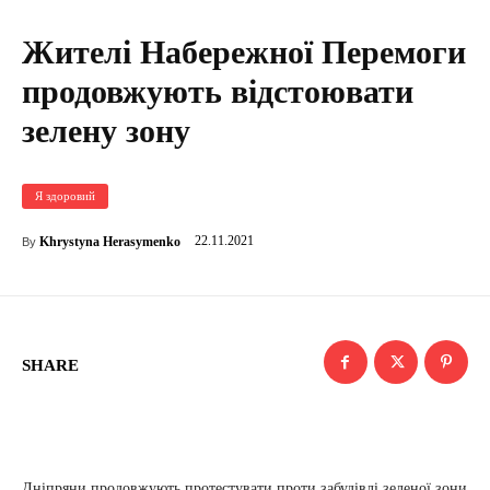
Жителі Набережної Перемоги
продовжують відстоювати
зелену зону
Я здоровий
22.11.2021
Khrystyna Herasymenko
By
SHARE
Дніпряни продовжують протестувати проти забудівлі зеленої зони