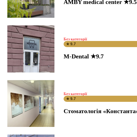
AMBY medical center ★9.5
Без категорії
★ 9.7
M-Dental ★9.7
Без категорії
★ 9.7
Стоматологія «Константа