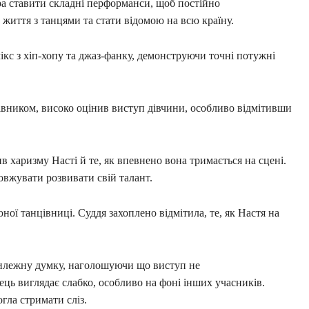
ра ставити складні перформанси, щоб постійно
 життя з танцями та стати відомою на всю країну.
кс з хіп-хопу та джаз-фанку, демонструючи точні потужні
івником, високо оцінив виступ дівчини, особливо відмітивши
 харизму Насті й те, як впевнено вона тримається на сцені.
овжувати розвивати свій талант.
ої танцівниці. Суддя захоплено відмітила, те, як Настя на
тилежну думку, наголошуючи що виступ не
ць виглядає слабко, особливо на фоні інших учасників.
огла стримати сліз.