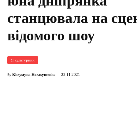
юна дніпрянка
станцювала на сце
відомого шоу
Я культурний
Khrystyna Herasymenko
22.11.2021
By