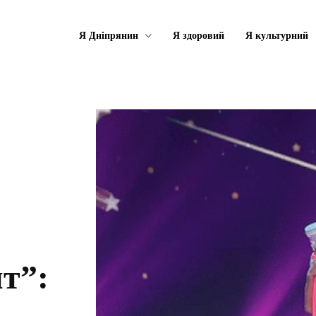
Я Дніпрянин
Я здоровий
Я культурний
т”: