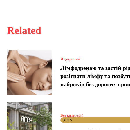
Related
Я здоровий
Лімфодренаж та застій рі
розігнати лімфу та позбут
набряків без дорогих про
Без категорії
★ 9.5