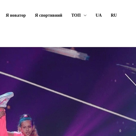
Я новатор
Я спортивний
ТОП
UA
RU