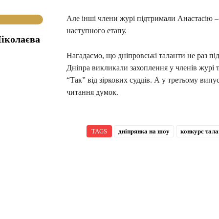
Але інші члени журі підтримали Анастасію –
наступного етапу.
іколаєва
Нагадаємо, що дніпровські таланти не раз пі
Дніпра викликали захоплення у членів журі т
“Так” від зіркових суддів. А у третьому випу
читання думок.
TAGS
дніпрянка на шоу
конкурс тала