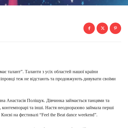
має талант”. Таланти з усіх областей нашої країни
ніпровці теж не відстають та продовжують дивувати своїми
чна Анастасія Поліщук. Дівчинка займається танцями та
к, контемпорарі та інші. Настя неодноразово займала перші
Києві на фестивалі “Feel the Beat dance weekend”.