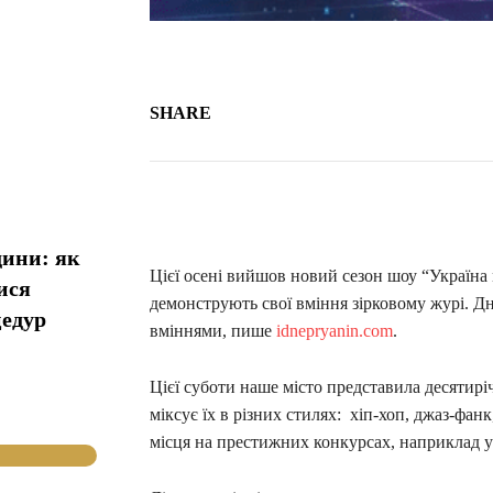
SHARE
дини: як
Цієї осені вийшов новий сезон шоу “Україна 
ися
демонструють свої вміння зірковому журі. Д
цедур
вміннями, пише
idnepryanin.com
.
Цієї суботи наше місто представила десятирі
міксує їх в різних стилях: хіп-хоп, джаз-фан
місця на престижних конкурсах, наприклад у 