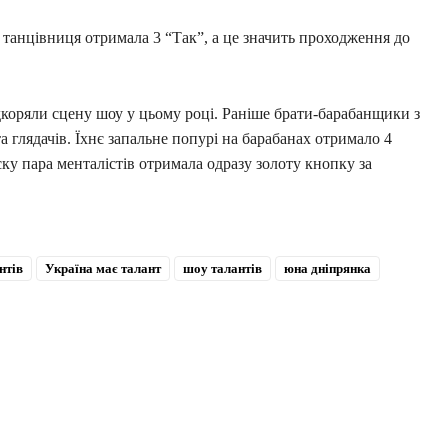
 танцівниця отримала 3 “Так”, а це значить проходження до
дкоряли сцену шоу у цьому році. Раніше брати-барабанщики з
а глядачів. Їхнє запальне попурі на барабанах отримало 4
ску пара менталістів отримала одразу золоту кнопку за
нтів
Україна має талант
шоу талантів
юна дніпрянка