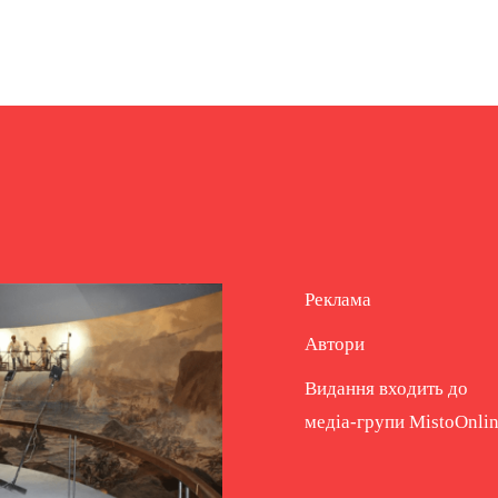
Реклама
Автори
Видання входить до
медіа-групи
MistoOnli