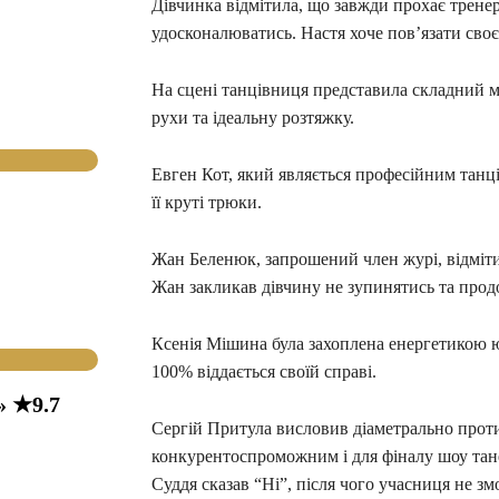
Дівчинка відмітила, що завжди прохає трене
удосконалюватись. Настя хоче пов’язати своє
На сцені танцівниця представила складний мі
рухи та ідеальну розтяжку.
Евген Кот, який являється професійним танц
її круті трюки.
Жан Беленюк, запрошений член журі, відмітив
Жан закликав дівчину не зупинятись та прод
Ксенія Мішина була захоплена енергетикою юн
100% віддається своїй справі.
» ★9.7
Сергій Притула висловив діаметрально про
конкурентоспроможним і для фіналу шоу тане
Суддя сказав “Ні”, після чого учасниця не зм