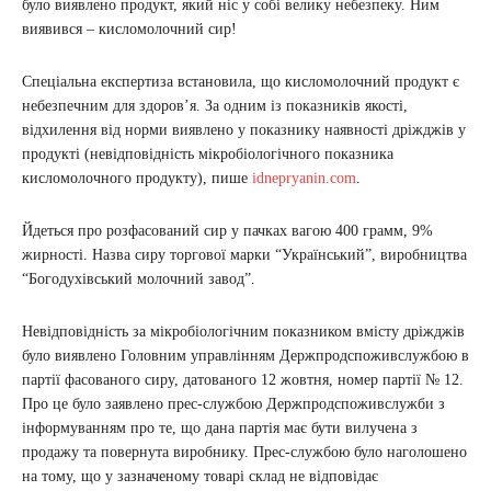
було виявлено продукт, який ніс у собі велику небезпеку. Ним
виявився – кисломолочний сир!
Спеціальна експертиза встановила, що кисломолочний продукт є
небезпечним для здоров’я. За одним із показників якості,
відхилення від норми виявлено у показнику наявності дріжджів у
продукті (невідповідність мікробіологічного показника
кисломолочного продукту), пише
idnepryanin.com
.
Йдеться про розфасований сир у пачках вагою 400 грамм, 9%
жирності. Назва сиру торгової марки “Український”, виробництва
“Богодухівський молочний завод”.
Невідповідність за мікробіологічним показником вмісту дріжджів
було виявлено Головним управлінням Держпродспоживслужбою в
партії фасованого сиру, датованого 12 жовтня, номер партії № 12.
Про це було заявлено прес-службою Держпродспоживслужби з
інформуванням про те, що дана партія має бути вилучена з
продажу та повернута виробнику. Прес-службою було наголошено
на тому, що у зазначеному товарі склад не відповідає