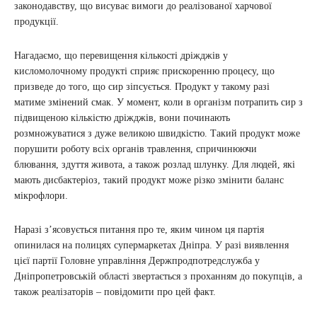
законодавству, що висуває вимоги до реалізованої харчової
продукції.
Нагадаємо, що перевищення кількості дріжджів у
кисломолочному продукті сприяє прискоренню процесу, що
призведе до того, що сир зіпсується. Продукт у такому разі
матиме змінений смак. У момент, коли в організм потрапить сир з
підвищеною кількістю дріжджів, вони починають
розмножуватися з дуже великою швидкістю. Такий продукт може
порушити роботу всіх органів травлення, спричинюючи
блювання, здуття живота, а також розлад шлунку. Для людей, які
мають дисбактеріоз, такий продукт може різко змінити баланс
мікрофлори.
Наразі з’ясовується питання про те, яким чином ця партія
опинилася на полицях супермаркетах Дніпра. У разі виявлення
цієї партії Головне управління Держпродпотредслужба у
Дніпропетровській області звертається з проханням до покупців, а
також реалізаторів – повідомити про цей факт.