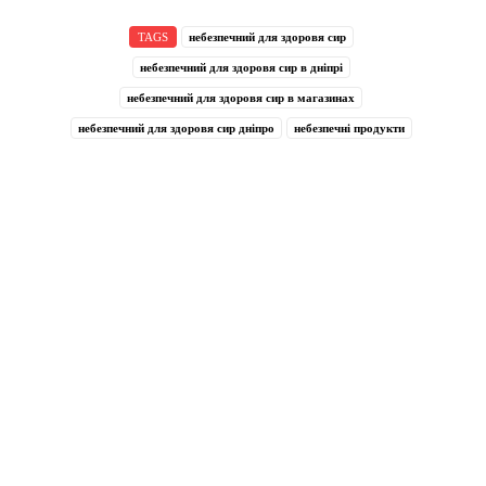
TAGS
небезпечний для здоровя сир
небезпечний для здоровя сир в дніпрі
небезпечний для здоровя сир в магазинах
небезпечний для здоровя сир дніпро
небезпечні продукти