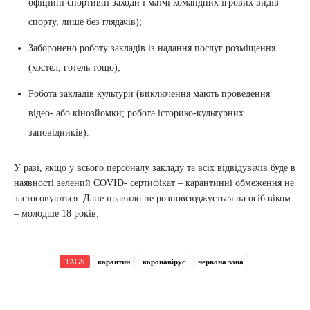
офіційні спортивні заходи і матчі командних ігрових видів
спорту, лише без глядачів);
Заборонено роботу закладів із надання послуг розміщення
(хостел, готель тощо);
Робота закладів культури (виключення мають проведення
відео- або кінозйомки; робота історико-культурних
заповідників).
У разі, якщо у всього персоналу закладу та всіх відвідувачів буде в
наявності зелений COVID- сертифікат – карантинні обмеження не
застосовуються. Дане правило не розповсюджується на осіб віком
– молодше 18 років.
TAGS
карантин
коронавірус
червона зона