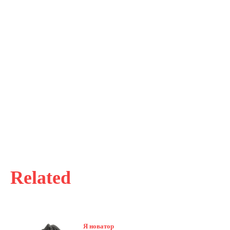
Related
Я новатор