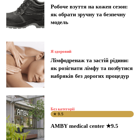
Робоче взуття на кожен сезон:
як обрати зручну та безпечну
модель
Я здоровий
Лімфодренаж та застій рідини:
як розігнати лімфу та позбутися
набряків без дорогих процедур
Без категорії
★ 9.5
AMBY medical center ★9.5