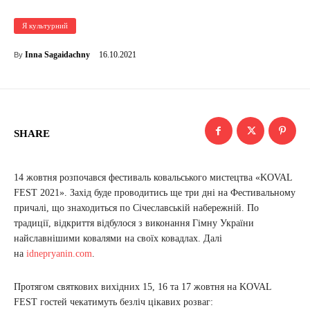
Я культурний
16.10.2021
Inna Sagaidachny
By
SHARE
14 жовтня розпочався фестиваль ковальського мистецтва «KOVAL
FEST 2021». Захід буде проводитись ще три дні на Фестивальному
причалі, що знаходиться по Січеславській набережній. По
традиції, відкриття відбулося з виконання Гімну України
найславнішими ковалями на своїх ковадлах. Далі
на
idnepryanin.com
.
Протягом святкових вихідних 15, 16 та 17 жовтня на KOVAL
FEST гостей чекатимуть безліч цікавих розваг: