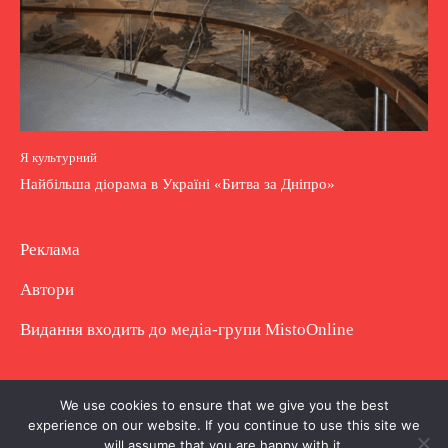
Я культурний
Найбільша діорама в Україні «Битва за Дніпро»
Реклама
Автори
Видання входить до медіа-групи
MistoOnline
Copyright © Повне використання матеріалу
We use cookies to ensure that we give you the best
experience on our website. If you continue to use this site we
заборонено. Частково можна з гіперпосиланням.
will assume that you are happy with it.