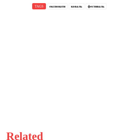
TAGS
експонати
коваль
фестиваль
Related