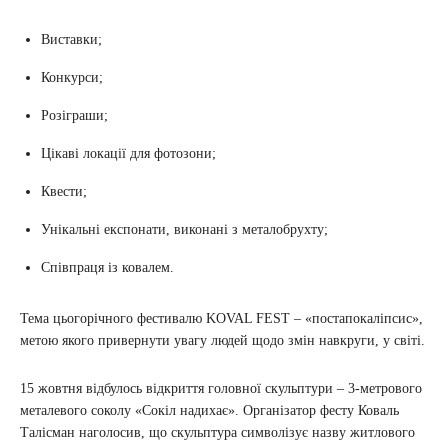
Виставки;
Конкурси;
Розіграши;
Цікаві локації для фотозони;
Квести;
Унікальні експонати, виконані з металобрухту;
Співпраця із ковалем.
Тема цьогорічного фестивалю KOVAL FEST – «постапокаліпсис»,
метою якого привернути увагу людей щодо змін навкруги, у світі.
15 жовтня відбулось відкриття головної скульптури – 3-метрового
металевого соколу «Сокіл надихає». Організатор фесту Коваль
Талісман наголосив, що скульптура символізує назву житлового