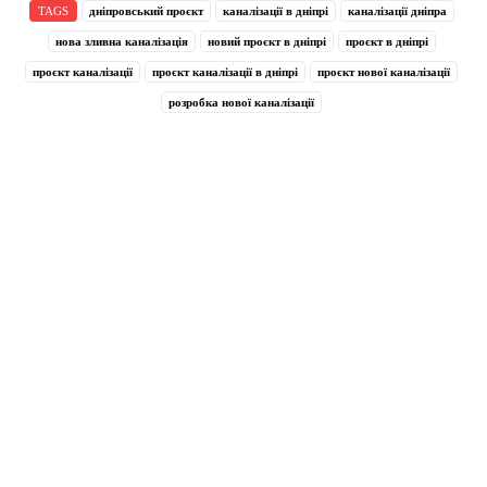
TAGS
дніпровський проєкт
каналізації в дніпрі
каналізації дніпра
нова зливна каналізація
новий проєкт в дніпрі
проєкт в дніпрі
проєкт каналізації
проєкт каналізації в дніпрі
проєкт нової каналізації
розробка нової каналізації