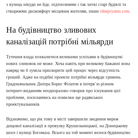
з вулиць нікуди не йде, підтоплюючи і так хиткі старі будівлі та
створюючи дискомфорт місцевим жителям, пише
idnepryanin.com
.
На будівництво зливових
каналізацій потрібні мільярди
Тутешня влада похвалитися великими успіхами в будівництві
нових зливовок не може. Хоча навіть при великому бажанні вона
навряд чи б зуміла прискорити цей процес через відсутність
грошей. Адже на подібні проекти потрібні мільярди гривень.
Градоначальник Дніпра Борис Філатов в інтерв’ю різним
інтернет-виданням неодноразово говорив про існування цієї
проблеми, посилаючись на помилки ще радянських
проектувальників.
Відзначимо, що рік тому в місті завершили зведення мереж
дощової каналізації в провулку Крушельницької, на Донецькому
шосе і вулиці Богомаза. Всього на той момент велося будівництво