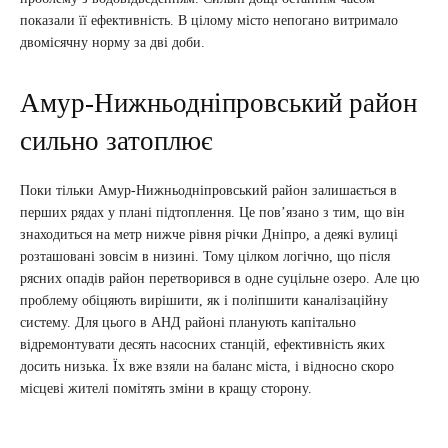
показали її ефективність. В цілому місто непогано витримало
двомісячну норму за дві доби.
Амур-Нижньодніпровський район
сильно затоплює
Поки тільки Амур-Нижньодніпровський район залишається в
перших рядах у плані підтоплення. Це пов’язано з тим, що він
знаходиться на метр нижче рівня річки Дніпро, а деякі вулиці
розташовані зовсім в низині. Тому цілком логічно, що після
рясних опадів район перетворився в одне суцільне озеро. Але цю
проблему обіцяють вирішити, як і поліпшити каналізаційну
систему. Для цього в АНД районі планують капітально
відремонтувати десять насосних станцій, ефективність яких
досить низька. Їх вже взяли на баланс міста, і відносно скоро
місцеві жителі помітять зміни в кращу сторону.