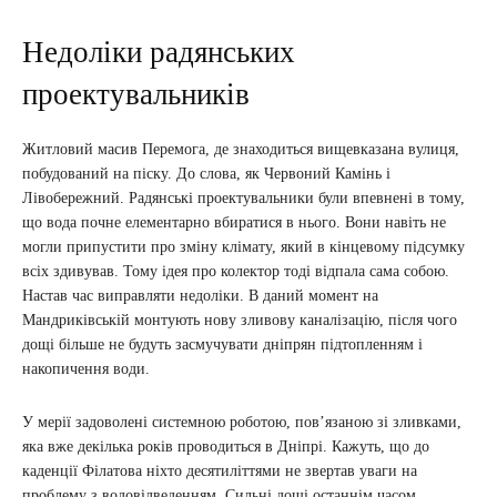
Недоліки радянських
проектувальників
Житловий масив Перемога, де знаходиться вищевказана вулиця,
побудований на піску. До слова, як Червоний Камінь і
Лівобережний. Радянські проектувальники були впевнені в тому,
що вода почне елементарно вбиратися в нього. Вони навіть не
могли припустити про зміну клімату, який в кінцевому підсумку
всіх здивував. Тому ідея про колектор тоді відпала сама собою.
Настав час виправляти недоліки. В даний момент на
Мандриківській монтують нову зливову каналізацію, після чого
дощі більше не будуть засмучувати дніпрян підтопленням і
накопичення води.
У мерії задоволені системною роботою, пов’язаною зі зливками,
яка вже декілька років проводиться в Дніпрі. Кажуть, що до
каденції Філатова ніхто десятиліттями не звертав уваги на
проблему з водовідведенням. Сильні дощі останнім часом