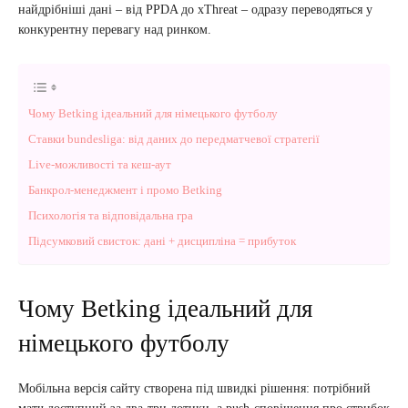
найдрібніші дані – від PPDA до xThreat – одразу переводяться у
конкурентну перевагу над ринком.
Чому Betking ідеальний для німецького футболу
Ставки bundesliga: від даних до передматчевої стратегії
Live-можливості та кеш-аут
Банкрол-менеджмент і промо Betking
Психологія та відповідальна гра
Підсумковий свисток: дані + дисципліна = прибуток
Чому Betking ідеальний для
німецького футболу
Мобільна версія сайту створена під швидкі рішення: потрібний