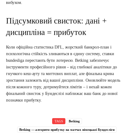
вибухом.
Підсумковий свисток: дані +
дисципліна = прибуток
Коли офіційна статистика DFL, жорсткий банкрол-план і
психологічна стійкість зливаються в єдину систему, ставки
bundesliga перестають бути лотереєю. Betking забезпечує
інструменти професійного рівня – від глибокої аналітики до
гнучкого кеш-ауту та миттєвих виплат, але фінальна крива
зростання залежить від вашої дисципліни. Оновлюйте модель
після кожного туру, дотримуйтеся лімітів – і нехай кожен
фінальний свисток у Бундеслізі наближає ваш банк до нової
позначки прибутку.
TAGS
Betking
Betking — алгоритм прибутку на матчах німецької Бундесліги