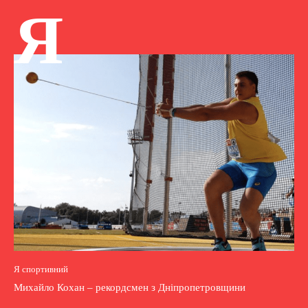
Я
Я спортивний
Михайло Кохан – рекордсмен з Дніпропетровщини