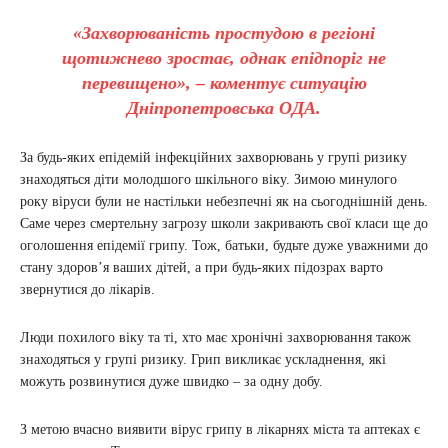
«Захворюваність простудою в регіоні
щотижнево зростає, однак епідпоріг не
перевищено», – коментує ситуацію
Дніпропетровська ОДА.
За будь-яких епідемій інфекційних захворювань у групі ризику
знаходяться діти молодшого шкільного віку. Зимою минулого
року віруси були не настільки небезпечні як на сьогоднішній день.
Саме через смертельну загрозу школи закривають свої класи ще до
оголошення епідемії грипу. Тож, батьки, будьте дуже уважними до
стану здоров’я ваших дітей, а при будь-яких підозрах варто
звернутися до лікарів.
Люди похилого віку та ті, хто має хронічні захворювання також
знаходяться у групі ризику. Грип викликає ускладнення, які
можуть розвинутися дуже швидко – за одну добу.
З метою вчасно виявити вірус грипу в лікарнях міста та аптеках є