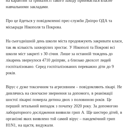
на карантин та тривалості такого заходу приймається власне
навчальними закладами.
Про це йдеться у повідомленні прес-служби Дніпро ОДА та
міськради Нікополя та Покрова.
На сьогоднішній день школи міста продовжують закривати класи,
так як кількість захворілих зростає. У Нікополі та Покрові всі
школи міст закриті з 30 січня. Лише за останній тиждень до
лікарень звернулося 4710 дніпрян, а близько двохсот людей
госпіталізовано. Серед госпіталізованих переважно діти до 9
років.
Вірус є дуже токсичним та агресивним – повідомляють лікарі. Не
дивлячись на своєчасне звернення за допомого, в реанімації
шостої лікарні померла дитина двох з половиною років. Це
перший летальний випадок з початку 2020 року. За допомогою
лабораторного дослідження виявили грип А. Ще шестеро дітей, в
організмі яких виявлено той самий вірус – пандемічний грип
H1N1, на щастя, видужали.