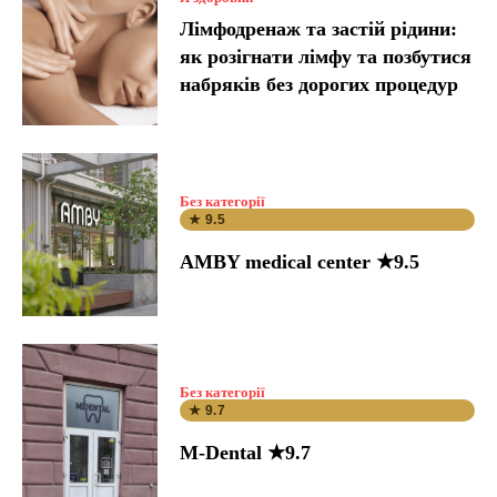
Лімфодренаж та застій рідини:
як розігнати лімфу та позбутися
набряків без дорогих процедур
Без категорії
★ 9.5
AMBY medical center ★9.5
Без категорії
★ 9.7
M-Dental ★9.7