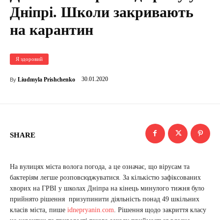
Дніпрі. Школи закривають
на карантин
Я здоровий
30.01.2020
Liudmyla Prishchenko
By
SHARE
На вулицях міста волога погода, а це означає, що вірусам та
бактеріям легше розповсюджуватися. За кількістю зафіксованих
хворих на ГРВІ у школах Дніпра на кінець минулого тижня було
прийнято рішення призупинити діяльність понад 49 шкільних
класів міста, пише
idnepryanin.com
. Рішення щодо закриття класу