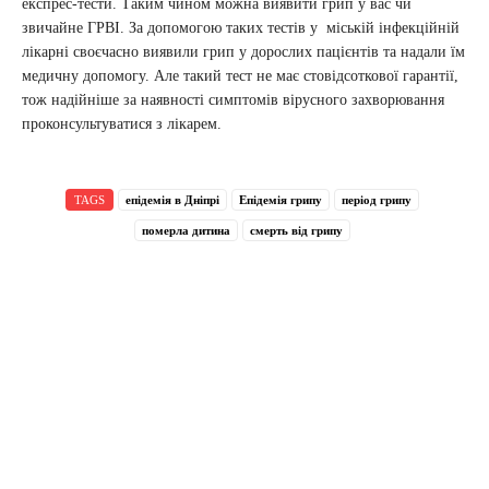
експрес-тести. Таким чином можна виявити грип у вас чи
звичайне ГРВІ. За допомогою таких тестів у міській інфекційній
лікарні своєчасно виявили грип у дорослих пацієнтів та надали їм
медичну допомогу. Але такий тест не має стовідсоткової гарантії,
тож надійніше за наявності симптомів вірусного захворювання
проконсультуватися з лікарем.
TAGS
епідемія в Дніпрі
Епідемія грипу
період грипу
померла дитина
смерть від грипу